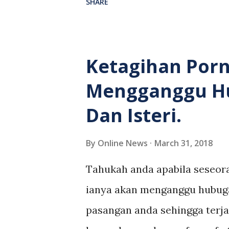
SHARE
bumper hadapan kereta milik
daripada kereta suspek. Sejur
tersebut keluar daripada ke
Ketagihan Porn
yang bersalah sedangankan je
Mengganggu Hu
memperlihatkan suspek yang
Dan Isteri.
dan mengakibatkan kerosakan
itu,mangsa telah bertindak 
By
Online News
March 31, 2018
laporan kepada pihak polis m
Tahukah anda apabila seseor
berlaku pada pukul 12.58 teng
ianya akan menganggu hubuga
memilik kamera dashboard supa
pasangan anda sehingga terja