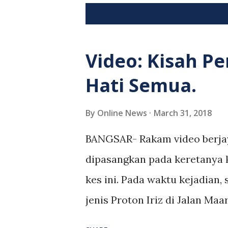
P
Showing posts from March, 2018
o
s
Video: Kisah Pe
t
Hati Semua.
s
By
Online News
March 31, 2018
BANGSAR- Rakam video berja
dipasangkan pada keretanya k
kes ini. Pada waktu kejadia
jenis Proton Iriz di Jalan Maa
dihadapannya telah mengund