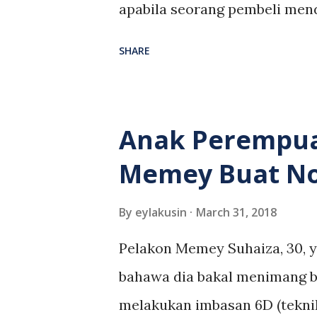
apabila seorang pembeli me
telefon ...
bertulis bebola daging khinz
SHARE
makanan yang halal di tempa
membeli barangan dapurnya y
bertanyakan kepada penjual i
Anak Perempua
khinzir atau tidak,lantas pen
Memey Buat N
jumlah barangan yang dibeli
daging tersebut.Berang denga
By
eylakusin
March 31, 2018
meninggalkan pasar berkenaa
Pelakon Memey Suhaiza, 30, 
peningan itu. Kes ini telah 
bahawa dia bakal menimang b
KPDNKK Negeri Sembila, Ain 
melakukan imbasan 6D (tekni