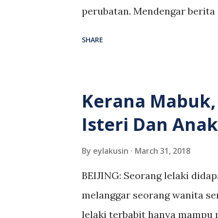
membuat siasatan lanjut menge
perubatan. Mendengar berita
juga bergegas ke lokasi yang d
kini sudah boleh membeli bara
SHARE
dilahirkan pada akhir Julai 
masih tidak mengetahui jantin
mengatakan, anak ketiga kam
Kerana Mabuk, 
pengesahan doktor, saya engg
Isteri Dan Anak
"Semalam, buat pertama kali
disahkan bakal mendapat ana
By
eylakusin
March 31, 2018
jantina bayi, malah bersyukur 
BEIJING: Seorang lelaki didap
suami paling gembira kerana
melanggar seorang wanita se
lelaki dan tiga perempuan," k
lelaki terbabit hanya mamp