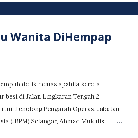
25
u Wanita DiHempap
5
empuh detik cemas apabila kereta
 besi di Jalan Lingkaran Tengah 2
ari ini. Penolong Pengarah Operasi Jabatan
ia (JBPM) Selangor, Ahmad Mukhlis
enerima panggilan kecemasan pada 1.47