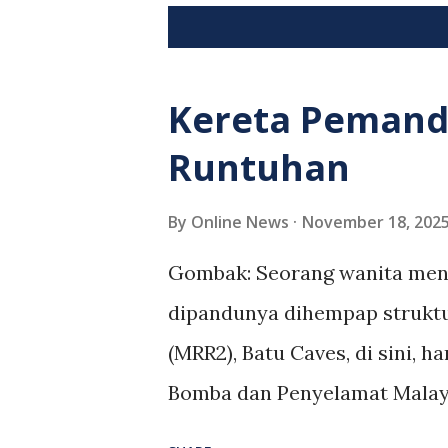
P
Showing posts from November, 20
o
s
Kereta Pemand
t
Runtuhan
s
By
Online News
November 18, 202
Gombak: Seorang wanita men
dipandunya dihempap struktur
(MRR2), Batu Caves, di sini, h
Bomba dan Penyelamat Malays
Mokhtar berkata, pihaknya m