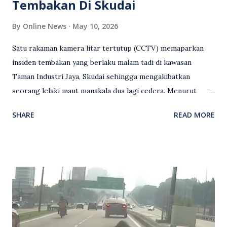
Tembakan Di Skudai
By
Online News
May 10, 2026
Satu rakaman kamera litar tertutup (CCTV) memaparkan
insiden tembakan yang berlaku malam tadi di kawasan
Taman Industri Jaya, Skudai sehingga mengakibatkan
seorang lelaki maut manakala dua lagi cedera. Menurut
kenyataan media yang dikeluarkan Polis Diraja Malaysia,
SHARE
READ MORE
kejadian berlaku sekitar jam 11 malam dan pihak polis
menerima maklumat berkaitan insiden tembakan melibatkan
mangsa lelaki tempatan berusia 27 tahun. Siasatan awal
mendapati kejadian berlaku di hadapan sebuah pusat
hiburan di kawasan berkenaan. Seorang mangsa disahkan
meninggal dunia di lokasi kejadian akibat terkena tembakan,
manakala seorang lagi mangsa mengalami kecederaan.
Turut dipercayai terdapat seorang lagi individu cedera