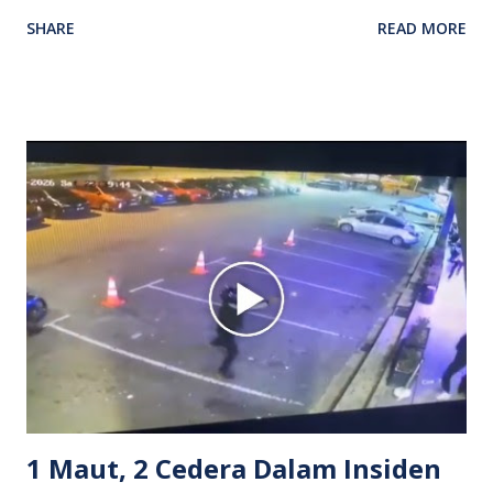
Video rakaman CCTV memaparkan detik pertengkaran
SHARE
READ MORE
antara seorang lelaki warga asing dengan pemandu Grab
dipercayai berlaku selepas lelaki tersebut memarahi
isterinya di dalam kenderaan e-hailing berkenaan. Rakaman
itu turut menunjukkan suasana tegang apabila pemandu
Grab bertindak mempertahankan wanita terbabit sebelum
berlaku pertikaman lidah antara kedua-dua pihak. Video
berkenaan kini tular di media sosial dan mendapat pelbagai
reaksi orang ramai. Antara komen orang awam yang tular di
media sosial mengenai insiden tersebut ialah ramai yang
meluahkan rasa marah terhadap tindakan lelaki berkenaan
serta memuji pemandu Grab kerana campur tangan.
Sebahagian netizen turut meminta pihak berkuasa
mengambil tindakan tegas, manakala ada yang bersimpati
terhadap wanita dipercayai menjadi mangs...
1 Maut, 2 Cedera Dalam Insiden