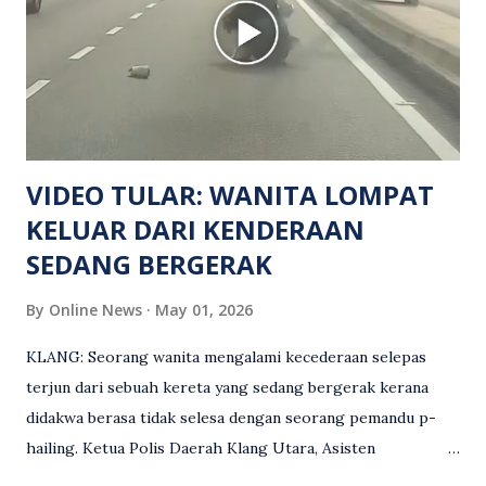
namun identitinya masih belum dikenal pasti selepas dibawa
keluar dari lokasi oleh kenalannya. Polis kini sedang giat
mengesan dua suspek yang masih bebas bagi membantu
siasatan lanjut. Kes disiasat mengikut Seksyen 302 Kanun
Keseksaan kerana membunuh. Orang ramai yang mempunyai
maklumat diminta t...
VIDEO TULAR: WANITA LOMPAT
KELUAR DARI KENDERAAN
SEDANG BERGERAK
By
Online News
May 01, 2026
KLANG: Seorang wanita mengalami kecederaan selepas
terjun dari sebuah kereta yang sedang bergerak kerana
didakwa berasa tidak selesa dengan seorang pemandu p-
hailing. Ketua Polis Daerah Klang Utara, Asisten
Komisioner S. Vijaya Rao, dalam satu kenyataan pada Sabtu