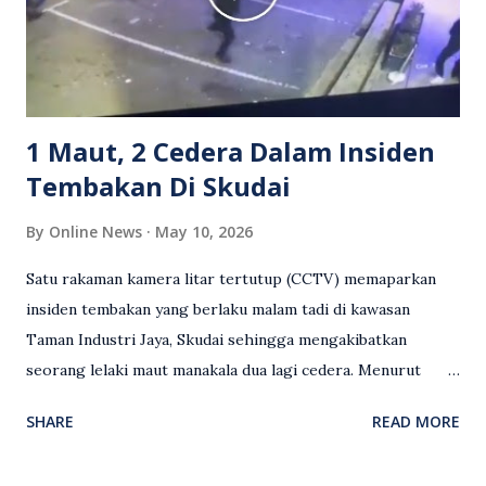
serta memuji pemandu Grab kerana campur tangan.
Sebahagian netizen turut meminta pihak berkuasa
mengambil tindakan tegas, manakala ada yang bersimpati
terhadap wanita dipercayai menjadi mangs...
1 Maut, 2 Cedera Dalam Insiden
Tembakan Di Skudai
By
Online News
May 10, 2026
Satu rakaman kamera litar tertutup (CCTV) memaparkan
insiden tembakan yang berlaku malam tadi di kawasan
Taman Industri Jaya, Skudai sehingga mengakibatkan
seorang lelaki maut manakala dua lagi cedera. Menurut
kenyataan media yang dikeluarkan Polis Diraja Malaysia,
SHARE
READ MORE
kejadian berlaku sekitar jam 11 malam dan pihak polis
menerima maklumat berkaitan insiden tembakan melibatkan