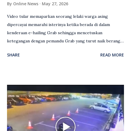
By
Online News
May 27, 2026
Video tular memaparkan seorang lelaki warga asing
dipercayai memarahi isterinya ketika berada di dalam
kenderaan e-hailing Grab sehingga mencetuskan
ketegangan dengan pemandu Grab yang turut naik berang.
Video rakaman CCTV memaparkan detik pertengkaran
SHARE
READ MORE
antara seorang lelaki warga asing dengan pemandu Grab
dipercayai berlaku selepas lelaki tersebut memarahi
isterinya di dalam kenderaan e-hailing berkenaan. Rakaman
itu turut menunjukkan suasana tegang apabila pemandu
Grab bertindak mempertahankan wanita terbabit sebelum
berlaku pertikaman lidah antara kedua-dua pihak. Video
berkenaan kini tular di media sosial dan mendapat pelbagai
reaksi orang ramai. Antara komen orang awam yang tular di
media sosial mengenai insiden tersebut ialah ramai yang
meluahkan rasa marah terhadap tindakan lelaki berkenaan