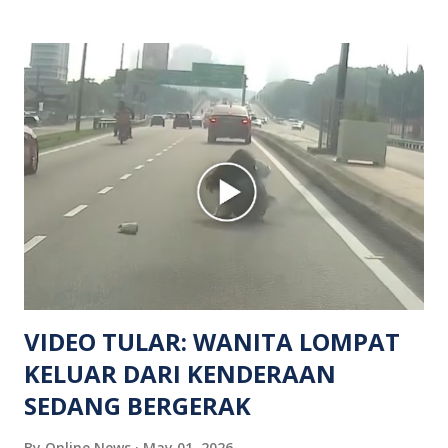
mangsa lelaki tempatan berusia 27 tahun. Siasatan awal
mendapati kejadian berlaku di hadapan sebuah pusat
hiburan di kawasan berkenaan. Seorang mangsa disahkan
meninggal dunia di lokasi kejadian akibat terkena tembakan,
manakala seorang lagi mangsa mengalami kecederaan.
Turut dipercayai terdapat seorang lagi individu cedera
namun identitinya masih belum dikenal pasti selepas dibawa
keluar dari lokasi oleh kenalannya. Polis kini sedang giat
mengesan dua suspek yang masih bebas bagi membantu
siasatan lanjut. Kes disiasat mengikut Seksyen 302 Kanun
Keseksaan kerana membunuh. Orang ramai yang mempunyai
maklumat diminta t...
VIDEO TULAR: WANITA LOMPAT
KELUAR DARI KENDERAAN
SEDANG BERGERAK
By
Online News
May 01, 2026