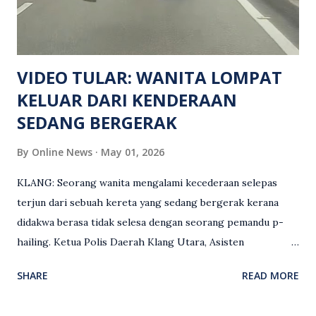
siasatan lanjut. Kes disiasat mengikut Seksyen 302 Kanun
Keseksaan kerana membunuh. Orang ramai yang mempunyai
maklumat diminta t...
VIDEO TULAR: WANITA LOMPAT
KELUAR DARI KENDERAAN
SEDANG BERGERAK
By
Online News
May 01, 2026
KLANG: Seorang wanita mengalami kecederaan selepas
terjun dari sebuah kereta yang sedang bergerak kerana
didakwa berasa tidak selesa dengan seorang pemandu p-
hailing. Ketua Polis Daerah Klang Utara, Asisten
Komisioner S. Vijaya Rao, dalam satu kenyataan pada Sabtu
SHARE
READ MORE
(2 Mei), berkata pemandu berusia 47 tahun itu telah
membuat laporan polis berhubung kejadian tersebut