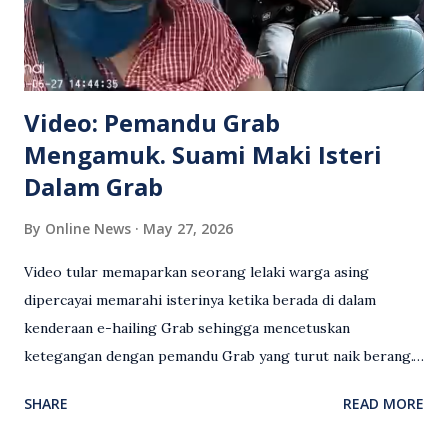
Video: Pemandu Grab
Mengamuk. Suami Maki Isteri
Dalam Grab
By
Online News
May 27, 2026
Video tular memaparkan seorang lelaki warga asing
dipercayai memarahi isterinya ketika berada di dalam
kenderaan e-hailing Grab sehingga mencetuskan
ketegangan dengan pemandu Grab yang turut naik berang.
Video rakaman CCTV memaparkan detik pertengkaran
SHARE
READ MORE
antara seorang lelaki warga asing dengan pemandu Grab
dipercayai berlaku selepas lelaki tersebut memarahi