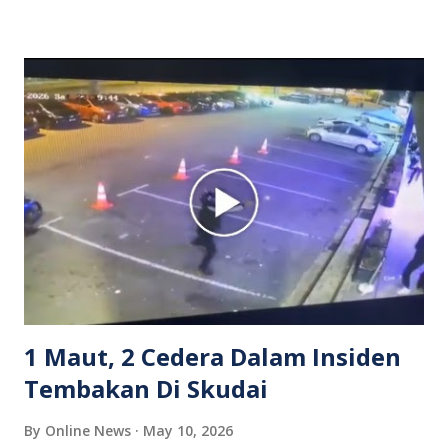
isterinya di dalam kenderaan e-hailing berkenaan. Rakaman
itu turut menunjukkan suasana tegang apabila pemandu
Grab bertindak mempertahankan wanita terbabit sebelum
berlaku pertikaman lidah antara kedua-dua pihak. Video
berkenaan kini tular di media sosial dan mendapat pelbagai
reaksi orang ramai. Antara komen orang awam yang tular di
media sosial mengenai insiden tersebut ialah ramai yang
meluahkan rasa marah terhadap tindakan lelaki berkenaan
serta memuji pemandu Grab kerana campur tangan.
Sebahagian netizen turut meminta pihak berkuasa
mengambil tindakan tegas, manakala ada yang bersimpati
terhadap wanita dipercayai menjadi mangs...
1 Maut, 2 Cedera Dalam Insiden
Tembakan Di Skudai
By
Online News
May 10, 2026