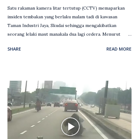
Satu rakaman kamera litar tertutup (CCTV) memaparkan
insiden tembakan yang berlaku malam tadi di kawasan
Taman Industri Jaya, Skudai sehingga mengakibatkan
seorang lelaki maut manakala dua lagi cedera. Menurut
kenyataan media yang dikeluarkan Polis Diraja Malaysia,
SHARE
READ MORE
kejadian berlaku sekitar jam 11 malam dan pihak polis
menerima maklumat berkaitan insiden tembakan melibatkan
mangsa lelaki tempatan berusia 27 tahun. Siasatan awal
mendapati kejadian berlaku di hadapan sebuah pusat
hiburan di kawasan berkenaan. Seorang mangsa disahkan
meninggal dunia di lokasi kejadian akibat terkena tembakan,
manakala seorang lagi mangsa mengalami kecederaan.
Turut dipercayai terdapat seorang lagi individu cedera
namun identitinya masih belum dikenal pasti selepas dibawa
keluar dari lokasi oleh kenalannya. Polis kini sedang giat
mengesan dua suspek yang masih bebas bagi membantu