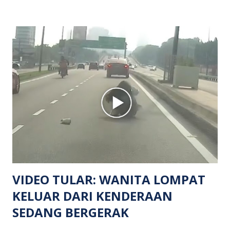
mangsa lelaki tempatan berusia 27 tahun. Siasatan awal
mendapati kejadian berlaku di hadapan sebuah pusat
hiburan di kawasan berkenaan. Seorang mangsa disahkan
meninggal dunia di lokasi kejadian akibat terkena tembakan,
manakala seorang lagi mangsa mengalami kecederaan.
Turut dipercayai terdapat seorang lagi individu cedera
namun identitinya masih belum dikenal pasti selepas dibawa
keluar dari lokasi oleh kenalannya. Polis kini sedang giat
mengesan dua suspek yang masih bebas bagi membantu
siasatan lanjut. Kes disiasat mengikut Seksyen 302 Kanun
Keseksaan kerana membunuh. Orang ramai yang mempunyai
maklumat diminta t...
VIDEO TULAR: WANITA LOMPAT
KELUAR DARI KENDERAAN
SEDANG BERGERAK