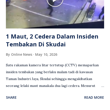
meluahkan rasa marah terhadap tindakan lelaki berkenaan
serta memuji pemandu Grab kerana campur tangan.
Sebahagian netizen turut meminta pihak berkuasa
mengambil tindakan tegas, manakala ada yang bersimpati
terhadap wanita dipercayai menjadi mangs...
1 Maut, 2 Cedera Dalam Insiden
Tembakan Di Skudai
By
Online News
May 10, 2026
Satu rakaman kamera litar tertutup (CCTV) memaparkan
insiden tembakan yang berlaku malam tadi di kawasan
Taman Industri Jaya, Skudai sehingga mengakibatkan
seorang lelaki maut manakala dua lagi cedera. Menurut
kenyataan media yang dikeluarkan Polis Diraja Malaysia,
SHARE
READ MORE
kejadian berlaku sekitar jam 11 malam dan pihak polis
menerima maklumat berkaitan insiden tembakan melibatkan