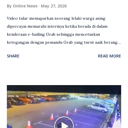
By
Online News
May 27, 2026
Video tular memaparkan seorang lelaki warga asing
dipercayai memarahi isterinya ketika berada di dalam
kenderaan e-hailing Grab sehingga mencetuskan
ketegangan dengan pemandu Grab yang turut naik berang.
Video rakaman CCTV memaparkan detik pertengkaran
SHARE
READ MORE
antara seorang lelaki warga asing dengan pemandu Grab
dipercayai berlaku selepas lelaki tersebut memarahi
isterinya di dalam kenderaan e-hailing berkenaan. Rakaman
itu turut menunjukkan suasana tegang apabila pemandu
Grab bertindak mempertahankan wanita terbabit sebelum
berlaku pertikaman lidah antara kedua-dua pihak. Video
berkenaan kini tular di media sosial dan mendapat pelbagai
reaksi orang ramai. Antara komen orang awam yang tular di
media sosial mengenai insiden tersebut ialah ramai yang