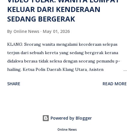
KELUAR DARI KENDERAAN
SEDANG BERGERAK
By
Online News
May 01, 2026
KLANG: Seorang wanita mengalami kecederaan selepas
terjun dari sebuah kereta yang sedang bergerak kerana
didakwa berasa tidak selesa dengan seorang pemandu p-
hailing. Ketua Polis Daerah Klang Utara, Asisten
Komisioner S. Vijaya Rao, dalam satu kenyataan pada Sabtu
SHARE
READ MORE
(2 Mei), berkata pemandu berusia 47 tahun itu telah
membuat laporan polis berhubung kejadian tersebut
selepas insiden pada 1 Mei. “Insiden berlaku di tengah jalan
berhampiran sebuah stesen minyak di Taman Eng Ann
Powered by Blogger
ketika pengadu sedang membawa dua penumpang. “Tiba-
tiba, salah seorang penumpang wanita membuka pintu
Online News