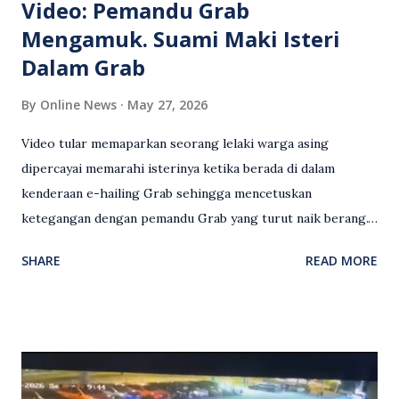
Video: Pemandu Grab
Mengamuk. Suami Maki Isteri
Dalam Grab
By
Online News
May 27, 2026
Video tular memaparkan seorang lelaki warga asing
dipercayai memarahi isterinya ketika berada di dalam
kenderaan e-hailing Grab sehingga mencetuskan
ketegangan dengan pemandu Grab yang turut naik berang.
Video rakaman CCTV memaparkan detik pertengkaran
SHARE
READ MORE
antara seorang lelaki warga asing dengan pemandu Grab
dipercayai berlaku selepas lelaki tersebut memarahi
isterinya di dalam kenderaan e-hailing berkenaan. Rakaman
itu turut menunjukkan suasana tegang apabila pemandu
Grab bertindak mempertahankan wanita terbabit sebelum
berlaku pertikaman lidah antara kedua-dua pihak. Video