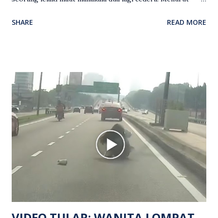
kenyataan media yang dikeluarkan Polis Diraja Malaysia,
SHARE
READ MORE
kejadian berlaku sekitar jam 11 malam dan pihak polis
menerima maklumat berkaitan insiden tembakan melibatkan
mangsa lelaki tempatan berusia 27 tahun. Siasatan awal
mendapati kejadian berlaku di hadapan sebuah pusat
hiburan di kawasan berkenaan. Seorang mangsa disahkan
meninggal dunia di lokasi kejadian akibat terkena tembakan,
manakala seorang lagi mangsa mengalami kecederaan.
Turut dipercayai terdapat seorang lagi individu cedera
namun identitinya masih belum dikenal pasti selepas dibawa
keluar dari lokasi oleh kenalannya. Polis kini sedang giat
mengesan dua suspek yang masih bebas bagi membantu
siasatan lanjut. Kes disiasat mengikut Seksyen 302 Kanun
Keseksaan kerana membunuh. Orang ramai yang mempunyai
maklumat diminta t...
VIDEO TULAR: WANITA LOMPAT