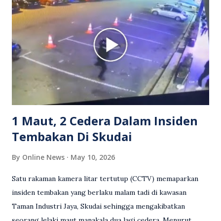
berkenaan kini tular di media sosial dan mendapat pelbagai
reaksi orang ramai. Antara komen orang awam yang tular di
media sosial mengenai insiden tersebut ialah ramai yang
meluahkan rasa marah terhadap tindakan lelaki berkenaan
serta memuji pemandu Grab kerana campur tangan.
Sebahagian netizen turut meminta pihak berkuasa
mengambil tindakan tegas, manakala ada yang bersimpati
terhadap wanita dipercayai menjadi mangs...
1 Maut, 2 Cedera Dalam Insiden
Tembakan Di Skudai
By
Online News
May 10, 2026
Satu rakaman kamera litar tertutup (CCTV) memaparkan
insiden tembakan yang berlaku malam tadi di kawasan
Taman Industri Jaya, Skudai sehingga mengakibatkan
seorang lelaki maut manakala dua lagi cedera. Menurut