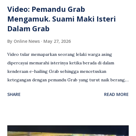
Video: Pemandu Grab
Mengamuk. Suami Maki Isteri
Dalam Grab
By
Online News
May 27, 2026
Video tular memaparkan seorang lelaki warga asing
dipercayai memarahi isterinya ketika berada di dalam
kenderaan e-hailing Grab sehingga mencetuskan
ketegangan dengan pemandu Grab yang turut naik berang.
Video rakaman CCTV memaparkan detik pertengkaran
SHARE
READ MORE
antara seorang lelaki warga asing dengan pemandu Grab
dipercayai berlaku selepas lelaki tersebut memarahi
isterinya di dalam kenderaan e-hailing berkenaan. Rakaman
itu turut menunjukkan suasana tegang apabila pemandu
Grab bertindak mempertahankan wanita terbabit sebelum