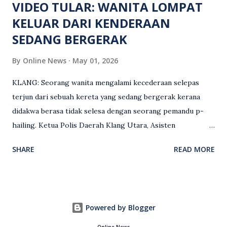
VIDEO TULAR: WANITA LOMPAT
KELUAR DARI KENDERAAN
SEDANG BERGERAK
By
Online News
May 01, 2026
KLANG: Seorang wanita mengalami kecederaan selepas
terjun dari sebuah kereta yang sedang bergerak kerana
didakwa berasa tidak selesa dengan seorang pemandu p-
hailing. Ketua Polis Daerah Klang Utara, Asisten
Komisioner S. Vijaya Rao, dalam satu kenyataan pada Sabtu
SHARE
READ MORE
(2 Mei), berkata pemandu berusia 47 tahun itu telah
membuat laporan polis berhubung kejadian tersebut
selepas insiden pada 1 Mei. “Insiden berlaku di tengah jalan
berhampiran sebuah stesen minyak di Taman Eng Ann
Powered by Blogger
ketika pengadu sedang membawa dua penumpang. “Tiba-
tiba, salah seorang penumpang wanita membuka pintu