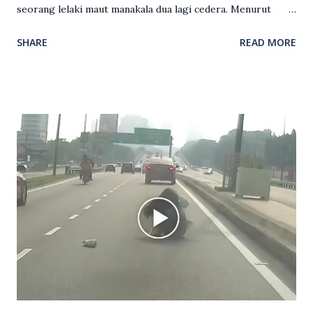
seorang lelaki maut manakala dua lagi cedera. Menurut
kenyataan media yang dikeluarkan Polis Diraja Malaysia,
SHARE
READ MORE
kejadian berlaku sekitar jam 11 malam dan pihak polis
menerima maklumat berkaitan insiden tembakan melibatkan
mangsa lelaki tempatan berusia 27 tahun. Siasatan awal
mendapati kejadian berlaku di hadapan sebuah pusat
hiburan di kawasan berkenaan. Seorang mangsa disahkan
meninggal dunia di lokasi kejadian akibat terkena tembakan,
manakala seorang lagi mangsa mengalami kecederaan.
Turut dipercayai terdapat seorang lagi individu cedera
namun identitinya masih belum dikenal pasti selepas dibawa
keluar dari lokasi oleh kenalannya. Polis kini sedang giat
mengesan dua suspek yang masih bebas bagi membantu
siasatan lanjut. Kes disiasat mengikut Seksyen 302 Kanun
Keseksaan kerana membunuh. Orang ramai yang mempunyai
maklumat diminta t...