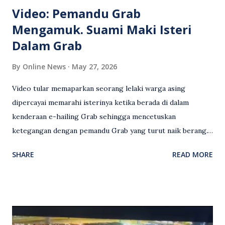
Video: Pemandu Grab
Mengamuk. Suami Maki Isteri
Dalam Grab
By
Online News
May 27, 2026
Video tular memaparkan seorang lelaki warga asing
dipercayai memarahi isterinya ketika berada di dalam
kenderaan e-hailing Grab sehingga mencetuskan
ketegangan dengan pemandu Grab yang turut naik berang.
Video rakaman CCTV memaparkan detik pertengkaran
SHARE
READ MORE
antara seorang lelaki warga asing dengan pemandu Grab
dipercayai berlaku selepas lelaki tersebut memarahi
isterinya di dalam kenderaan e-hailing berkenaan. Rakaman
itu turut menunjukkan suasana tegang apabila pemandu
Grab bertindak mempertahankan wanita terbabit sebelum