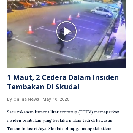
berlaku pertikaman lidah antara kedua-dua pihak. Video
berkenaan kini tular di media sosial dan mendapat pelbagai
reaksi orang ramai. Antara komen orang awam yang tular di
media sosial mengenai insiden tersebut ialah ramai yang
meluahkan rasa marah terhadap tindakan lelaki berkenaan
serta memuji pemandu Grab kerana campur tangan.
Sebahagian netizen turut meminta pihak berkuasa
mengambil tindakan tegas, manakala ada yang bersimpati
terhadap wanita dipercayai menjadi mangs...
1 Maut, 2 Cedera Dalam Insiden
Tembakan Di Skudai
By
Online News
May 10, 2026
Satu rakaman kamera litar tertutup (CCTV) memaparkan
insiden tembakan yang berlaku malam tadi di kawasan
Taman Industri Jaya, Skudai sehingga mengakibatkan