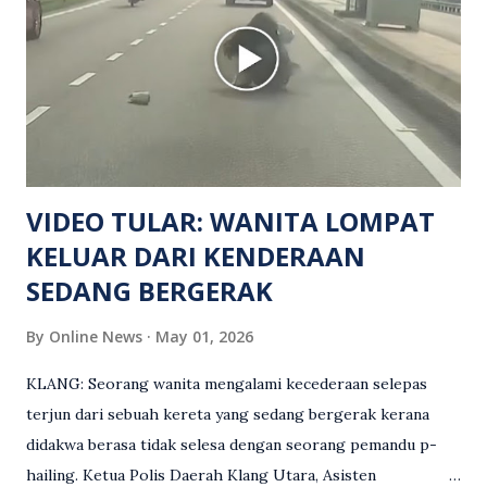
Turut dipercayai terdapat seorang lagi individu cedera
namun identitinya masih belum dikenal pasti selepas dibawa
keluar dari lokasi oleh kenalannya. Polis kini sedang giat
mengesan dua suspek yang masih bebas bagi membantu
siasatan lanjut. Kes disiasat mengikut Seksyen 302 Kanun
Keseksaan kerana membunuh. Orang ramai yang mempunyai
maklumat diminta t...
VIDEO TULAR: WANITA LOMPAT
KELUAR DARI KENDERAAN
SEDANG BERGERAK
By
Online News
May 01, 2026
KLANG: Seorang wanita mengalami kecederaan selepas
terjun dari sebuah kereta yang sedang bergerak kerana
didakwa berasa tidak selesa dengan seorang pemandu p-
hailing. Ketua Polis Daerah Klang Utara, Asisten