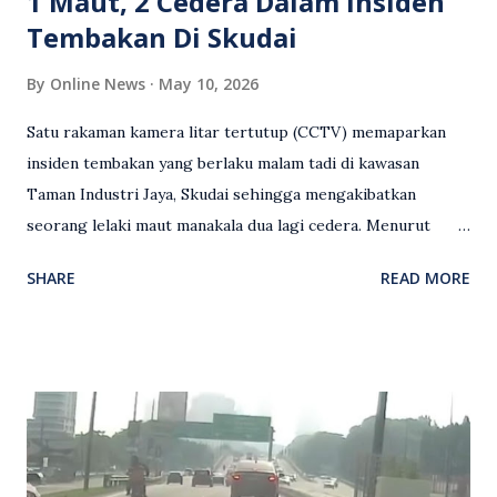
1 Maut, 2 Cedera Dalam Insiden
Tembakan Di Skudai
By
Online News
May 10, 2026
Satu rakaman kamera litar tertutup (CCTV) memaparkan
insiden tembakan yang berlaku malam tadi di kawasan
Taman Industri Jaya, Skudai sehingga mengakibatkan
seorang lelaki maut manakala dua lagi cedera. Menurut
kenyataan media yang dikeluarkan Polis Diraja Malaysia,
SHARE
READ MORE
kejadian berlaku sekitar jam 11 malam dan pihak polis
menerima maklumat berkaitan insiden tembakan melibatkan
mangsa lelaki tempatan berusia 27 tahun. Siasatan awal
mendapati kejadian berlaku di hadapan sebuah pusat
hiburan di kawasan berkenaan. Seorang mangsa disahkan
meninggal dunia di lokasi kejadian akibat terkena tembakan,
manakala seorang lagi mangsa mengalami kecederaan.