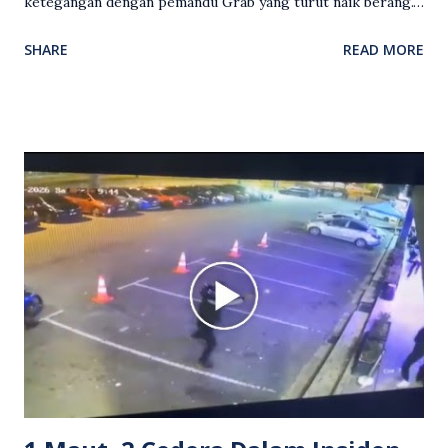
ketegangan dengan pemandu Grab yang turut naik berang.
Video rakaman CCTV memaparkan detik pertengkaran
SHARE
READ MORE
antara seorang lelaki warga asing dengan pemandu Grab
dipercayai berlaku selepas lelaki tersebut memarahi
isterinya di dalam kenderaan e-hailing berkenaan. Rakaman
itu turut menunjukkan suasana tegang apabila pemandu
Grab bertindak mempertahankan wanita terbabit sebelum
berlaku pertikaman lidah antara kedua-dua pihak. Video
berkenaan kini tular di media sosial dan mendapat pelbagai
reaksi orang ramai. Antara komen orang awam yang tular di
media sosial mengenai insiden tersebut ialah ramai yang
meluahkan rasa marah terhadap tindakan lelaki berkenaan
serta memuji pemandu Grab kerana campur tangan.
Sebahagian netizen turut meminta pihak berkuasa
mengambil tindakan tegas, manakala ada yang bersimpati
terhadap wanita dipercayai menjadi mangs...