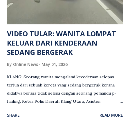
mengesan dua suspek yang masih bebas bagi membantu
siasatan lanjut. Kes disiasat mengikut Seksyen 302 Kanun
Keseksaan kerana membunuh. Orang ramai yang mempunyai
maklumat diminta t...
VIDEO TULAR: WANITA LOMPAT
KELUAR DARI KENDERAAN
SEDANG BERGERAK
By
Online News
May 01, 2026
KLANG: Seorang wanita mengalami kecederaan selepas
terjun dari sebuah kereta yang sedang bergerak kerana
didakwa berasa tidak selesa dengan seorang pemandu p-
hailing. Ketua Polis Daerah Klang Utara, Asisten
Komisioner S. Vijaya Rao, dalam satu kenyataan pada Sabtu
SHARE
READ MORE
(2 Mei), berkata pemandu berusia 47 tahun itu telah
membuat laporan polis berhubung kejadian tersebut