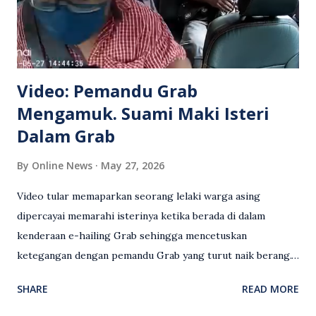
Video: Pemandu Grab
Mengamuk. Suami Maki Isteri
Dalam Grab
By
Online News
May 27, 2026
Video tular memaparkan seorang lelaki warga asing
dipercayai memarahi isterinya ketika berada di dalam
kenderaan e-hailing Grab sehingga mencetuskan
ketegangan dengan pemandu Grab yang turut naik berang.
Video rakaman CCTV memaparkan detik pertengkaran
SHARE
READ MORE
antara seorang lelaki warga asing dengan pemandu Grab
dipercayai berlaku selepas lelaki tersebut memarahi