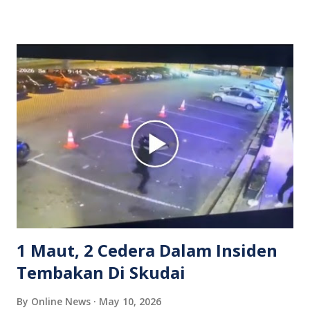
isterinya di dalam kenderaan e-hailing berkenaan. Rakaman
itu turut menunjukkan suasana tegang apabila pemandu
Grab bertindak mempertahankan wanita terbabit sebelum
berlaku pertikaman lidah antara kedua-dua pihak. Video
berkenaan kini tular di media sosial dan mendapat pelbagai
reaksi orang ramai. Antara komen orang awam yang tular di
media sosial mengenai insiden tersebut ialah ramai yang
meluahkan rasa marah terhadap tindakan lelaki berkenaan
serta memuji pemandu Grab kerana campur tangan.
Sebahagian netizen turut meminta pihak berkuasa
mengambil tindakan tegas, manakala ada yang bersimpati
terhadap wanita dipercayai menjadi mangs...
1 Maut, 2 Cedera Dalam Insiden
Tembakan Di Skudai
By
Online News
May 10, 2026