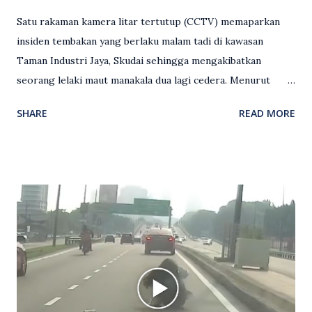
Satu rakaman kamera litar tertutup (CCTV) memaparkan
insiden tembakan yang berlaku malam tadi di kawasan
Taman Industri Jaya, Skudai sehingga mengakibatkan
seorang lelaki maut manakala dua lagi cedera. Menurut
kenyataan media yang dikeluarkan Polis Diraja Malaysia,
SHARE
READ MORE
kejadian berlaku sekitar jam 11 malam dan pihak polis
menerima maklumat berkaitan insiden tembakan melibatkan
mangsa lelaki tempatan berusia 27 tahun. Siasatan awal
mendapati kejadian berlaku di hadapan sebuah pusat
hiburan di kawasan berkenaan. Seorang mangsa disahkan
meninggal dunia di lokasi kejadian akibat terkena tembakan,
manakala seorang lagi mangsa mengalami kecederaan.
Turut dipercayai terdapat seorang lagi individu cedera
namun identitinya masih belum dikenal pasti selepas dibawa
keluar dari lokasi oleh kenalannya. Polis kini sedang giat