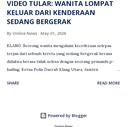
VIDEO TULAR: WANITA LOMPAT
KELUAR DARI KENDERAAN
SEDANG BERGERAK
By
Online News
May 01, 2026
KLANG: Seorang wanita mengalami kecederaan selepas
terjun dari sebuah kereta yang sedang bergerak kerana
didakwa berasa tidak selesa dengan seorang pemandu p-
hailing. Ketua Polis Daerah Klang Utara, Asisten
Komisioner S. Vijaya Rao, dalam satu kenyataan pada Sabtu
SHARE
READ MORE
(2 Mei), berkata pemandu berusia 47 tahun itu telah
membuat laporan polis berhubung kejadian tersebut
selepas insiden pada 1 Mei. “Insiden berlaku di tengah jalan
berhampiran sebuah stesen minyak di Taman Eng Ann
Powered by Blogger
ketika pengadu sedang membawa dua penumpang. “Tiba-
tiba, salah seorang penumpang wanita membuka pintu
Online News