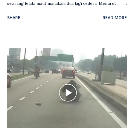
seorang lelaki maut manakala dua lagi cedera. Menurut
kenyataan media yang dikeluarkan Polis Diraja Malaysia,
SHARE
READ MORE
kejadian berlaku sekitar jam 11 malam dan pihak polis
menerima maklumat berkaitan insiden tembakan melibatkan
mangsa lelaki tempatan berusia 27 tahun. Siasatan awal
mendapati kejadian berlaku di hadapan sebuah pusat
hiburan di kawasan berkenaan. Seorang mangsa disahkan
meninggal dunia di lokasi kejadian akibat terkena tembakan,
manakala seorang lagi mangsa mengalami kecederaan.
Turut dipercayai terdapat seorang lagi individu cedera
namun identitinya masih belum dikenal pasti selepas dibawa
keluar dari lokasi oleh kenalannya. Polis kini sedang giat
mengesan dua suspek yang masih bebas bagi membantu
siasatan lanjut. Kes disiasat mengikut Seksyen 302 Kanun
Keseksaan kerana membunuh. Orang ramai yang mempunyai
maklumat diminta t...