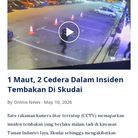
berlaku pertikaman lidah antara kedua-dua pihak. Video
berkenaan kini tular di media sosial dan mendapat pelbagai
reaksi orang ramai. Antara komen orang awam yang tular di
media sosial mengenai insiden tersebut ialah ramai yang
meluahkan rasa marah terhadap tindakan lelaki berkenaan
serta memuji pemandu Grab kerana campur tangan.
Sebahagian netizen turut meminta pihak berkuasa
mengambil tindakan tegas, manakala ada yang bersimpati
terhadap wanita dipercayai menjadi mangs...
1 Maut, 2 Cedera Dalam Insiden
Tembakan Di Skudai
By
Online News
May 10, 2026
Satu rakaman kamera litar tertutup (CCTV) memaparkan
insiden tembakan yang berlaku malam tadi di kawasan
Taman Industri Jaya, Skudai sehingga mengakibatkan