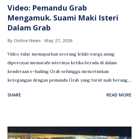
Video: Pemandu Grab
Mengamuk. Suami Maki Isteri
Dalam Grab
By
Online News
May 27, 2026
Video tular memaparkan seorang lelaki warga asing
dipercayai memarahi isterinya ketika berada di dalam
kenderaan e-hailing Grab sehingga mencetuskan
ketegangan dengan pemandu Grab yang turut naik berang.
Video rakaman CCTV memaparkan detik pertengkaran
SHARE
READ MORE
antara seorang lelaki warga asing dengan pemandu Grab
dipercayai berlaku selepas lelaki tersebut memarahi
isterinya di dalam kenderaan e-hailing berkenaan. Rakaman
itu turut menunjukkan suasana tegang apabila pemandu
Grab bertindak mempertahankan wanita terbabit sebelum