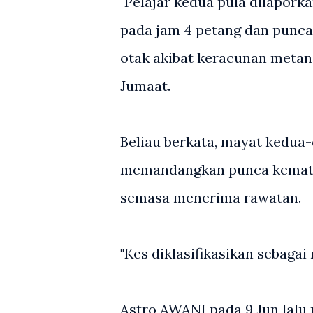
"Pelajar kedua pula dilapork
pada jam 4 petang dan punc
otak akibat keracunan metano
Jumaat.
Beliau berkata, mayat kedua-d
memandangkan punca kematia
semasa menerima rawatan.
"Kes diklasifikasikan sebagai
Astro AWANI pada 9 Jun lalu 