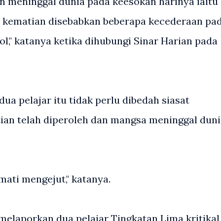
an meninggal dunia pada keesokan harinya iaitu
a kematian disebabkan beberapa kecederaan pa
l," katanya ketika dihubungi Sinar Harian pada
ua pelajar itu tidak perlu dibedah siasat
n telah diperoleh dan mangsa meninggal duni
 mati mengejut," katanya.
melaporkan dua pelajar Tingkatan Lima kritikal