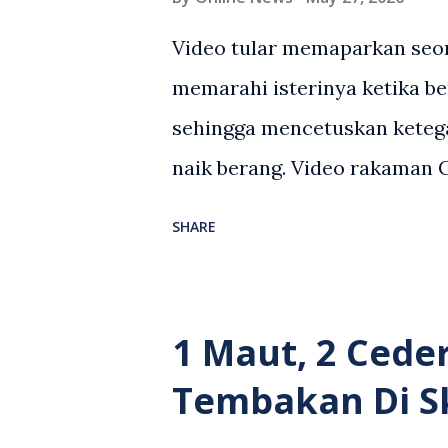
Video tular memaparkan seor
memarahi isterinya ketika be
sehingga mencetuskan keteg
naik berang. Video rakaman
antara seorang lelaki warga
SHARE
berlaku selepas lelaki terse
kenderaan e-hailing berkena
suasana tegang apabila pem
1 Maut, 2 Cede
wanita terbabit sebelum ber
Tembakan Di S
pihak. Video berkenaan kini 
pelbagai reaksi orang ramai.