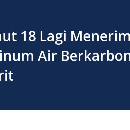
aut 18 Lagi Meneri
inum Air Berkarbo
it