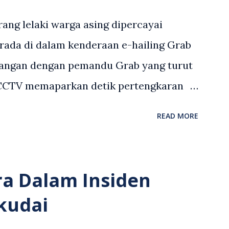
ang lelaki warga asing dipercayai
rada di dalam kenderaan e-hailing Grab
angan dengan pemandu Grab yang turut
 CCTV memaparkan detik pertengkaran
 asing dengan pemandu Grab dipercayai
READ MORE
but memarahi isterinya di dalam
an. Rakaman itu turut menunjukkan
andu Grab bertindak mempertahankan
ra Dalam Insiden
laku pertikaman lidah antara kedua-dua
kudai
tular di media sosial dan mendapat
 Antara komen orang awam yang tular di