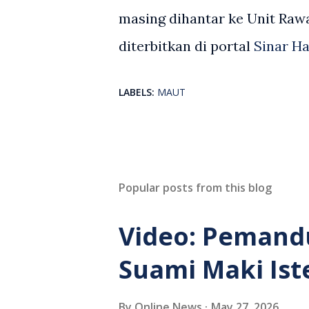
masing dihantar ke Unit Rawat
diterbitkan di portal
Sinar Ha
LABELS:
MAUT
Popular posts from this blog
Video: Pemand
Suami Maki Ist
By
Online News
May 27, 2026