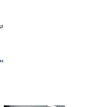
gi
RE