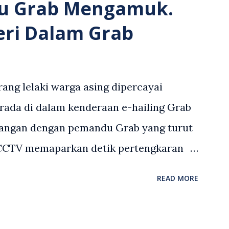
u Grab Mengamuk.
eri Dalam Grab
ang lelaki warga asing dipercayai
rada di dalam kenderaan e-hailing Grab
angan dengan pemandu Grab yang turut
 CCTV memaparkan detik pertengkaran
 asing dengan pemandu Grab dipercayai
READ MORE
but memarahi isterinya di dalam
an. Rakaman itu turut menunjukkan