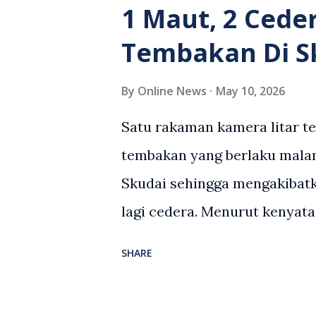
suasana tegang apabila pem
1 Maut, 2 Cede
wanita terbabit sebelum ber
Tembakan Di S
pihak. Video berkenaan kini 
pelbagai reaksi orang ramai.
By
Online News
May 10, 2026
media sosial mengenai insid
Satu rakaman kamera litar t
rasa marah terhadap tindaka
tembakan yang berlaku malam
pemandu Grab kerana campur
Skudai sehingga mengakibatk
meminta pihak berkuasa men
lagi cedera. Menurut kenyata
yang bersimpati terhadap wan
Malaysia, kejadian berlaku se
SHARE
menerima maklumat berkaita
lelaki tempatan berusia 27 t