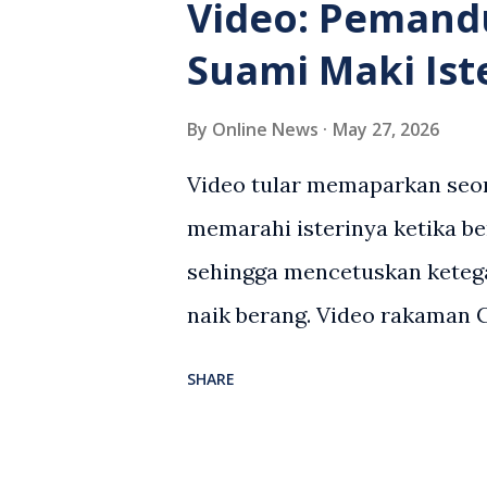
Video: Pemand
Suami Maki Ist
By
Online News
May 27, 2026
Video tular memaparkan seor
memarahi isterinya ketika be
sehingga mencetuskan keteg
naik berang. Video rakaman
antara seorang lelaki warga
SHARE
berlaku selepas lelaki terse
kenderaan e-hailing berkena