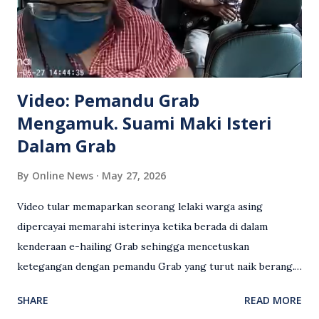
Video: Pemandu Grab
Mengamuk. Suami Maki Isteri
Dalam Grab
By
Online News
May 27, 2026
Video tular memaparkan seorang lelaki warga asing
dipercayai memarahi isterinya ketika berada di dalam
kenderaan e-hailing Grab sehingga mencetuskan
ketegangan dengan pemandu Grab yang turut naik berang.
Video rakaman CCTV memaparkan detik pertengkaran
SHARE
READ MORE
antara seorang lelaki warga asing dengan pemandu Grab