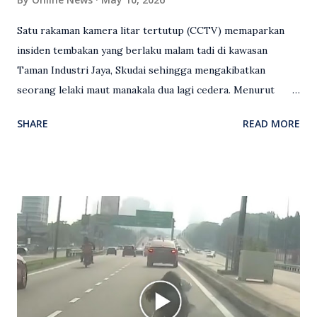
Satu rakaman kamera litar tertutup (CCTV) memaparkan
insiden tembakan yang berlaku malam tadi di kawasan
Taman Industri Jaya, Skudai sehingga mengakibatkan
seorang lelaki maut manakala dua lagi cedera. Menurut
kenyataan media yang dikeluarkan Polis Diraja Malaysia,
SHARE
READ MORE
kejadian berlaku sekitar jam 11 malam dan pihak polis
menerima maklumat berkaitan insiden tembakan melibatkan
mangsa lelaki tempatan berusia 27 tahun. Siasatan awal
mendapati kejadian berlaku di hadapan sebuah pusat
hiburan di kawasan berkenaan. Seorang mangsa disahkan
meninggal dunia di lokasi kejadian akibat terkena tembakan,
manakala seorang lagi mangsa mengalami kecederaan.
Turut dipercayai terdapat seorang lagi individu cedera
namun identitinya masih belum dikenal pasti selepas dibawa
keluar dari lokasi oleh kenalannya. Polis kini sedang giat