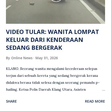
mengesan dua suspek yang masih bebas bagi membantu
siasatan lanjut. Kes disiasat mengikut Seksyen 302 Kanun
Keseksaan kerana membunuh. Orang ramai yang mempunyai
maklumat diminta t...
VIDEO TULAR: WANITA LOMPAT
KELUAR DARI KENDERAAN
SEDANG BERGERAK
By
Online News
May 01, 2026
KLANG: Seorang wanita mengalami kecederaan selepas
terjun dari sebuah kereta yang sedang bergerak kerana
didakwa berasa tidak selesa dengan seorang pemandu p-
hailing. Ketua Polis Daerah Klang Utara, Asisten
Komisioner S. Vijaya Rao, dalam satu kenyataan pada Sabtu
SHARE
READ MORE
(2 Mei), berkata pemandu berusia 47 tahun itu telah
membuat laporan polis berhubung kejadian tersebut