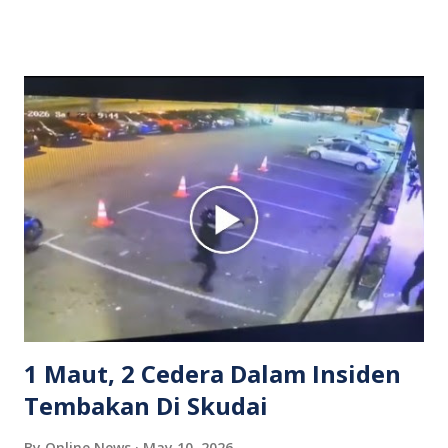
dipercayai berlaku selepas lelaki tersebut memarahi
isterinya di dalam kenderaan e-hailing berkenaan. Rakaman
itu turut menunjukkan suasana tegang apabila pemandu
Grab bertindak mempertahankan wanita terbabit sebelum
berlaku pertikaman lidah antara kedua-dua pihak. Video
berkenaan kini tular di media sosial dan mendapat pelbagai
reaksi orang ramai. Antara komen orang awam yang tular di
media sosial mengenai insiden tersebut ialah ramai yang
meluahkan rasa marah terhadap tindakan lelaki berkenaan
serta memuji pemandu Grab kerana campur tangan.
Sebahagian netizen turut meminta pihak berkuasa
mengambil tindakan tegas, manakala ada yang bersimpati
terhadap wanita dipercayai menjadi mangs...
1 Maut, 2 Cedera Dalam Insiden
Tembakan Di Skudai
By
Online News
May 10, 2026