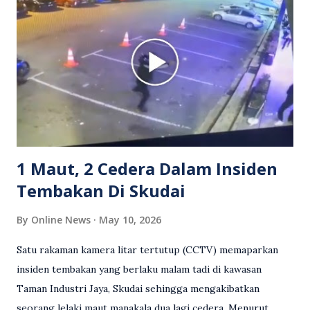
berkenaan kini tular di media sosial dan mendapat pelbagai
reaksi orang ramai. Antara komen orang awam yang tular di
media sosial mengenai insiden tersebut ialah ramai yang
meluahkan rasa marah terhadap tindakan lelaki berkenaan
serta memuji pemandu Grab kerana campur tangan.
Sebahagian netizen turut meminta pihak berkuasa
mengambil tindakan tegas, manakala ada yang bersimpati
terhadap wanita dipercayai menjadi mangs...
1 Maut, 2 Cedera Dalam Insiden
Tembakan Di Skudai
By
Online News
May 10, 2026
Satu rakaman kamera litar tertutup (CCTV) memaparkan
insiden tembakan yang berlaku malam tadi di kawasan
Taman Industri Jaya, Skudai sehingga mengakibatkan
seorang lelaki maut manakala dua lagi cedera. Menurut