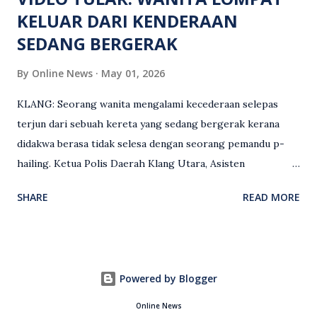
KELUAR DARI KENDERAAN
SEDANG BERGERAK
By
Online News
May 01, 2026
KLANG: Seorang wanita mengalami kecederaan selepas
terjun dari sebuah kereta yang sedang bergerak kerana
didakwa berasa tidak selesa dengan seorang pemandu p-
hailing. Ketua Polis Daerah Klang Utara, Asisten
Komisioner S. Vijaya Rao, dalam satu kenyataan pada Sabtu
SHARE
READ MORE
(2 Mei), berkata pemandu berusia 47 tahun itu telah
membuat laporan polis berhubung kejadian tersebut
selepas insiden pada 1 Mei. “Insiden berlaku di tengah jalan
berhampiran sebuah stesen minyak di Taman Eng Ann
Powered by Blogger
ketika pengadu sedang membawa dua penumpang. “Tiba-
tiba, salah seorang penumpang wanita membuka pintu
Online News