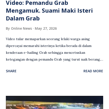
Video: Pemandu Grab
Mengamuk. Suami Maki Isteri
Dalam Grab
By
Online News
May 27, 2026
Video tular memaparkan seorang lelaki warga asing
dipercayai memarahi isterinya ketika berada di dalam
kenderaan e-hailing Grab sehingga mencetuskan
ketegangan dengan pemandu Grab yang turut naik berang.
Video rakaman CCTV memaparkan detik pertengkaran
SHARE
READ MORE
antara seorang lelaki warga asing dengan pemandu Grab
dipercayai berlaku selepas lelaki tersebut memarahi
isterinya di dalam kenderaan e-hailing berkenaan. Rakaman
itu turut menunjukkan suasana tegang apabila pemandu
Grab bertindak mempertahankan wanita terbabit sebelum
berlaku pertikaman lidah antara kedua-dua pihak. Video