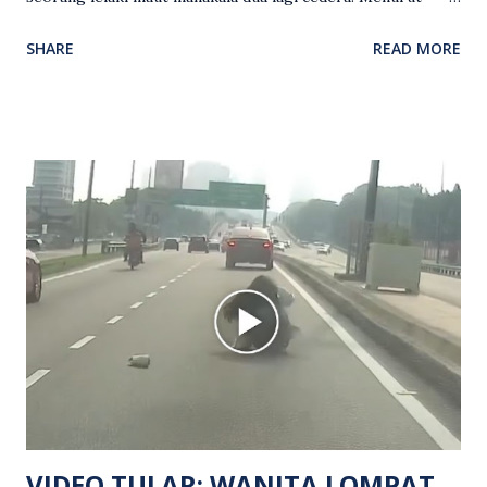
kenyataan media yang dikeluarkan Polis Diraja Malaysia,
SHARE
READ MORE
kejadian berlaku sekitar jam 11 malam dan pihak polis
menerima maklumat berkaitan insiden tembakan melibatkan
mangsa lelaki tempatan berusia 27 tahun. Siasatan awal
mendapati kejadian berlaku di hadapan sebuah pusat
hiburan di kawasan berkenaan. Seorang mangsa disahkan
meninggal dunia di lokasi kejadian akibat terkena tembakan,
manakala seorang lagi mangsa mengalami kecederaan.
Turut dipercayai terdapat seorang lagi individu cedera
namun identitinya masih belum dikenal pasti selepas dibawa
keluar dari lokasi oleh kenalannya. Polis kini sedang giat
mengesan dua suspek yang masih bebas bagi membantu
siasatan lanjut. Kes disiasat mengikut Seksyen 302 Kanun
Keseksaan kerana membunuh. Orang ramai yang mempunyai
maklumat diminta t...
VIDEO TULAR: WANITA LOMPAT