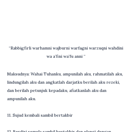
“Rabbigfirli warhamni wajburni warfagni warzuqni wahdini
wa a’fini wa’fu anni “
Maksudnya: Wahai Tuhanku, ampunilah aku, rahmatilah aku,
lindungilah aku dan angkatlah darjatku berilah aku rezeki,
dan berilah petunjuk kepadaku, afiatkanlah aku dan
ampunilah aku.
11. Sujud kembali sambil bertakbir
12. Berdiri semula sambil bertakbir dan ulangi dengan