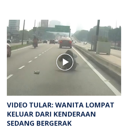
menerima maklumat berkaitan insiden tembakan melibatkan
mangsa lelaki tempatan berusia 27 tahun. Siasatan awal
mendapati kejadian berlaku di hadapan sebuah pusat
hiburan di kawasan berkenaan. Seorang mangsa disahkan
meninggal dunia di lokasi kejadian akibat terkena tembakan,
manakala seorang lagi mangsa mengalami kecederaan.
Turut dipercayai terdapat seorang lagi individu cedera
namun identitinya masih belum dikenal pasti selepas dibawa
keluar dari lokasi oleh kenalannya. Polis kini sedang giat
mengesan dua suspek yang masih bebas bagi membantu
siasatan lanjut. Kes disiasat mengikut Seksyen 302 Kanun
Keseksaan kerana membunuh. Orang ramai yang mempunyai
maklumat diminta t...
VIDEO TULAR: WANITA LOMPAT
KELUAR DARI KENDERAAN
SEDANG BERGERAK