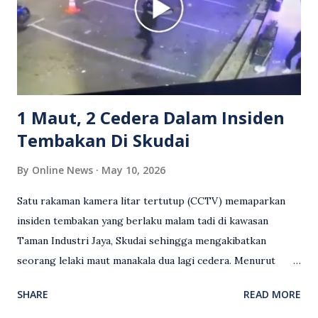
meluahkan rasa marah terhadap tindakan lelaki berkenaan
serta memuji pemandu Grab kerana campur tangan.
Sebahagian netizen turut meminta pihak berkuasa
mengambil tindakan tegas, manakala ada yang bersimpati
terhadap wanita dipercayai menjadi mangs...
1 Maut, 2 Cedera Dalam Insiden
Tembakan Di Skudai
By
Online News
May 10, 2026
Satu rakaman kamera litar tertutup (CCTV) memaparkan
insiden tembakan yang berlaku malam tadi di kawasan
Taman Industri Jaya, Skudai sehingga mengakibatkan
seorang lelaki maut manakala dua lagi cedera. Menurut
kenyataan media yang dikeluarkan Polis Diraja Malaysia,
SHARE
READ MORE
kejadian berlaku sekitar jam 11 malam dan pihak polis