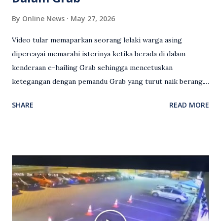
By
Online News
May 27, 2026
Video tular memaparkan seorang lelaki warga asing
dipercayai memarahi isterinya ketika berada di dalam
kenderaan e-hailing Grab sehingga mencetuskan
ketegangan dengan pemandu Grab yang turut naik berang.
Video rakaman CCTV memaparkan detik pertengkaran
SHARE
READ MORE
antara seorang lelaki warga asing dengan pemandu Grab
dipercayai berlaku selepas lelaki tersebut memarahi
isterinya di dalam kenderaan e-hailing berkenaan. Rakaman
itu turut menunjukkan suasana tegang apabila pemandu
Grab bertindak mempertahankan wanita terbabit sebelum
berlaku pertikaman lidah antara kedua-dua pihak. Video
berkenaan kini tular di media sosial dan mendapat pelbagai
reaksi orang ramai. Antara komen orang awam yang tular di
media sosial mengenai insiden tersebut ialah ramai yang