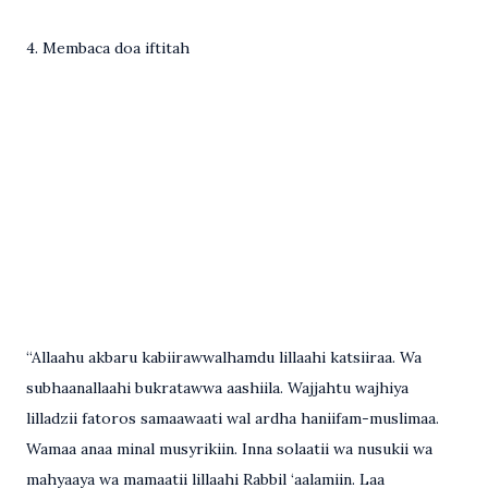
4. Membaca doa iftitah
“Allaahu akbaru kabiirawwalhamdu lillaahi katsiiraa. Wa
subhaanallaahi bukratawwa aashiila. Wajjahtu wajhiya
lilladzii fatoros samaawaati wal ardha haniifam-muslimaa.
Wamaa anaa minal musyrikiin. Inna solaatii wa nusukii wa
mahyaaya wa mamaatii lillaahi Rabbil ‘aalamiin. Laa