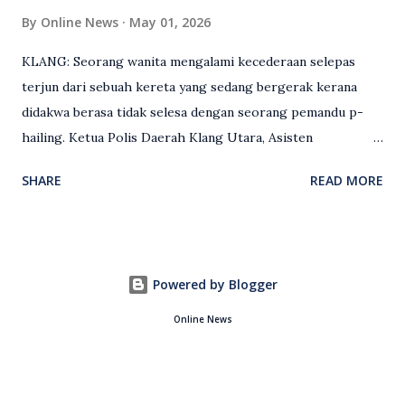
By
Online News
May 01, 2026
KLANG: Seorang wanita mengalami kecederaan selepas
terjun dari sebuah kereta yang sedang bergerak kerana
didakwa berasa tidak selesa dengan seorang pemandu p-
hailing. Ketua Polis Daerah Klang Utara, Asisten
Komisioner S. Vijaya Rao, dalam satu kenyataan pada Sabtu
SHARE
READ MORE
(2 Mei), berkata pemandu berusia 47 tahun itu telah
membuat laporan polis berhubung kejadian tersebut
selepas insiden pada 1 Mei. “Insiden berlaku di tengah jalan
berhampiran sebuah stesen minyak di Taman Eng Ann
Powered by Blogger
ketika pengadu sedang membawa dua penumpang. “Tiba-
tiba, salah seorang penumpang wanita membuka pintu
Online News
belakang sebelah kanan dan terjun keluar ketika kenderaan
masih bergerak. Pengadu segera memberhentikan
kenderaan dan mendapati wanita tersebut mengalami