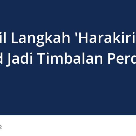
 Langkah 'Harakiri'
d Jadi Timbalan Pe
2