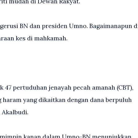
iti mudah di Dewan Rakyat.
erusi BN dan presiden Umno. Bagaimanapun d
araan kes di mahkamah.
uk 47 pertuduhan jenayah pecah amanah (CBT),
 haram yang dikaitkan dengan dana berpuluh
 Akalbudi.
emimpin kanan dalam Umno-BN menunjukkan