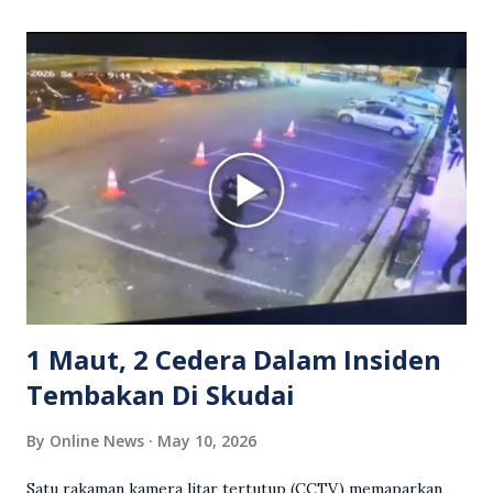
itu turut menunjukkan suasana tegang apabila pemandu
Grab bertindak mempertahankan wanita terbabit sebelum
berlaku pertikaman lidah antara kedua-dua pihak. Video
berkenaan kini tular di media sosial dan mendapat pelbagai
reaksi orang ramai. Antara komen orang awam yang tular di
media sosial mengenai insiden tersebut ialah ramai yang
meluahkan rasa marah terhadap tindakan lelaki berkenaan
serta memuji pemandu Grab kerana campur tangan.
Sebahagian netizen turut meminta pihak berkuasa
mengambil tindakan tegas, manakala ada yang bersimpati
terhadap wanita dipercayai menjadi mangs...
1 Maut, 2 Cedera Dalam Insiden
Tembakan Di Skudai
By
Online News
May 10, 2026
Satu rakaman kamera litar tertutup (CCTV) memaparkan