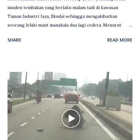
insiden tembakan yang berlaku malam tadi di kawasan
Taman Industri Jaya, Skudai sehingga mengakibatkan
seorang lelaki maut manakala dua lagi cedera. Menurut
kenyataan media yang dikeluarkan Polis Diraja Malaysia,
SHARE
READ MORE
kejadian berlaku sekitar jam 11 malam dan pihak polis
menerima maklumat berkaitan insiden tembakan melibatkan
mangsa lelaki tempatan berusia 27 tahun. Siasatan awal
mendapati kejadian berlaku di hadapan sebuah pusat
hiburan di kawasan berkenaan. Seorang mangsa disahkan
meninggal dunia di lokasi kejadian akibat terkena tembakan,
manakala seorang lagi mangsa mengalami kecederaan.
Turut dipercayai terdapat seorang lagi individu cedera
namun identitinya masih belum dikenal pasti selepas dibawa
keluar dari lokasi oleh kenalannya. Polis kini sedang giat
mengesan dua suspek yang masih bebas bagi membantu
siasatan lanjut. Kes disiasat mengikut Seksyen 302 Kanun