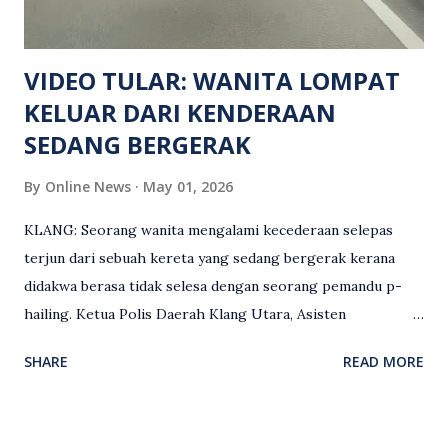
Keseksaan kerana membunuh. Orang ramai yang mempunyai
maklumat diminta t...
VIDEO TULAR: WANITA LOMPAT
KELUAR DARI KENDERAAN
SEDANG BERGERAK
By
Online News
May 01, 2026
KLANG: Seorang wanita mengalami kecederaan selepas
terjun dari sebuah kereta yang sedang bergerak kerana
didakwa berasa tidak selesa dengan seorang pemandu p-
hailing. Ketua Polis Daerah Klang Utara, Asisten
Komisioner S. Vijaya Rao, dalam satu kenyataan pada Sabtu
SHARE
READ MORE
(2 Mei), berkata pemandu berusia 47 tahun itu telah
membuat laporan polis berhubung kejadian tersebut
selepas insiden pada 1 Mei. “Insiden berlaku di tengah jalan