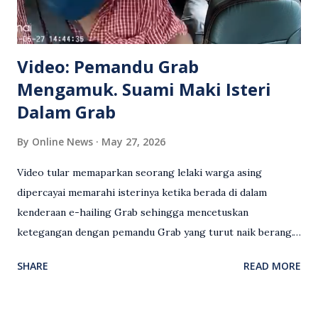
Video: Pemandu Grab
Mengamuk. Suami Maki Isteri
Dalam Grab
By
Online News
May 27, 2026
Video tular memaparkan seorang lelaki warga asing
dipercayai memarahi isterinya ketika berada di dalam
kenderaan e-hailing Grab sehingga mencetuskan
ketegangan dengan pemandu Grab yang turut naik berang.
Video rakaman CCTV memaparkan detik pertengkaran
SHARE
READ MORE
antara seorang lelaki warga asing dengan pemandu Grab
dipercayai berlaku selepas lelaki tersebut memarahi
isterinya di dalam kenderaan e-hailing berkenaan. Rakaman