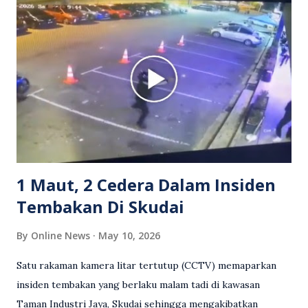
berlaku pertikaman lidah antara kedua-dua pihak. Video
berkenaan kini tular di media sosial dan mendapat pelbagai
reaksi orang ramai. Antara komen orang awam yang tular di
media sosial mengenai insiden tersebut ialah ramai yang
meluahkan rasa marah terhadap tindakan lelaki berkenaan
serta memuji pemandu Grab kerana campur tangan.
Sebahagian netizen turut meminta pihak berkuasa
mengambil tindakan tegas, manakala ada yang bersimpati
terhadap wanita dipercayai menjadi mangs...
1 Maut, 2 Cedera Dalam Insiden
Tembakan Di Skudai
By
Online News
May 10, 2026
Satu rakaman kamera litar tertutup (CCTV) memaparkan
insiden tembakan yang berlaku malam tadi di kawasan
Taman Industri Jaya, Skudai sehingga mengakibatkan