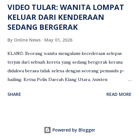
VIDEO TULAR: WANITA LOMPAT
KELUAR DARI KENDERAAN
SEDANG BERGERAK
By
Online News
May 01, 2026
KLANG: Seorang wanita mengalami kecederaan selepas
terjun dari sebuah kereta yang sedang bergerak kerana
didakwa berasa tidak selesa dengan seorang pemandu p-
hailing. Ketua Polis Daerah Klang Utara, Asisten
Komisioner S. Vijaya Rao, dalam satu kenyataan pada Sabtu
SHARE
READ MORE
(2 Mei), berkata pemandu berusia 47 tahun itu telah
membuat laporan polis berhubung kejadian tersebut
selepas insiden pada 1 Mei. “Insiden berlaku di tengah jalan
berhampiran sebuah stesen minyak di Taman Eng Ann
Powered by Blogger
ketika pengadu sedang membawa dua penumpang. “Tiba-