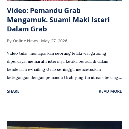
Video: Pemandu Grab
Mengamuk. Suami Maki Isteri
Dalam Grab
By
Online News
May 27, 2026
Video tular memaparkan seorang lelaki warga asing
dipercayai memarahi isterinya ketika berada di dalam
kenderaan e-hailing Grab sehingga mencetuskan
ketegangan dengan pemandu Grab yang turut naik berang.
Video rakaman CCTV memaparkan detik pertengkaran
SHARE
READ MORE
antara seorang lelaki warga asing dengan pemandu Grab
dipercayai berlaku selepas lelaki tersebut memarahi
isterinya di dalam kenderaan e-hailing berkenaan. Rakaman
itu turut menunjukkan suasana tegang apabila pemandu
Grab bertindak mempertahankan wanita terbabit sebelum