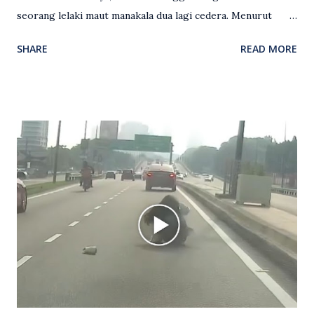
seorang lelaki maut manakala dua lagi cedera. Menurut
kenyataan media yang dikeluarkan Polis Diraja Malaysia,
SHARE
READ MORE
kejadian berlaku sekitar jam 11 malam dan pihak polis
menerima maklumat berkaitan insiden tembakan melibatkan
mangsa lelaki tempatan berusia 27 tahun. Siasatan awal
mendapati kejadian berlaku di hadapan sebuah pusat
hiburan di kawasan berkenaan. Seorang mangsa disahkan
meninggal dunia di lokasi kejadian akibat terkena tembakan,
manakala seorang lagi mangsa mengalami kecederaan.
Turut dipercayai terdapat seorang lagi individu cedera
namun identitinya masih belum dikenal pasti selepas dibawa
keluar dari lokasi oleh kenalannya. Polis kini sedang giat
mengesan dua suspek yang masih bebas bagi membantu
siasatan lanjut. Kes disiasat mengikut Seksyen 302 Kanun
Keseksaan kerana membunuh. Orang ramai yang mempunyai
maklumat diminta t...