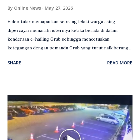
By
Online News
May 27, 2026
Video tular memaparkan seorang lelaki warga asing
dipercayai memarahi isterinya ketika berada di dalam
kenderaan e-hailing Grab sehingga mencetuskan
ketegangan dengan pemandu Grab yang turut naik berang.
Video rakaman CCTV memaparkan detik pertengkaran
SHARE
READ MORE
antara seorang lelaki warga asing dengan pemandu Grab
dipercayai berlaku selepas lelaki tersebut memarahi
isterinya di dalam kenderaan e-hailing berkenaan. Rakaman
itu turut menunjukkan suasana tegang apabila pemandu
Grab bertindak mempertahankan wanita terbabit sebelum
berlaku pertikaman lidah antara kedua-dua pihak. Video
berkenaan kini tular di media sosial dan mendapat pelbagai
reaksi orang ramai. Antara komen orang awam yang tular di
media sosial mengenai insiden tersebut ialah ramai yang