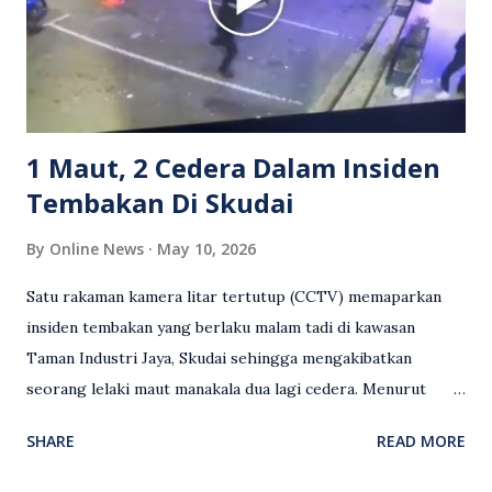
meluahkan rasa marah terhadap tindakan lelaki berkenaan
serta memuji pemandu Grab kerana campur tangan.
Sebahagian netizen turut meminta pihak berkuasa
mengambil tindakan tegas, manakala ada yang bersimpati
terhadap wanita dipercayai menjadi mangs...
1 Maut, 2 Cedera Dalam Insiden
Tembakan Di Skudai
By
Online News
May 10, 2026
Satu rakaman kamera litar tertutup (CCTV) memaparkan
insiden tembakan yang berlaku malam tadi di kawasan
Taman Industri Jaya, Skudai sehingga mengakibatkan
seorang lelaki maut manakala dua lagi cedera. Menurut
kenyataan media yang dikeluarkan Polis Diraja Malaysia,
SHARE
READ MORE
kejadian berlaku sekitar jam 11 malam dan pihak polis
menerima maklumat berkaitan insiden tembakan melibatkan