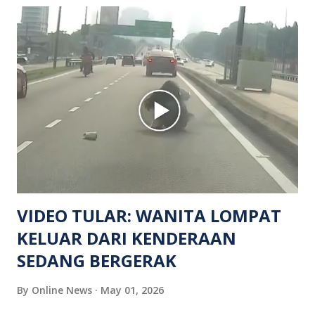
hiburan di kawasan berkenaan. Seorang mangsa disahkan
meninggal dunia di lokasi kejadian akibat terkena tembakan,
manakala seorang lagi mangsa mengalami kecederaan.
Turut dipercayai terdapat seorang lagi individu cedera
namun identitinya masih belum dikenal pasti selepas dibawa
keluar dari lokasi oleh kenalannya. Polis kini sedang giat
mengesan dua suspek yang masih bebas bagi membantu
siasatan lanjut. Kes disiasat mengikut Seksyen 302 Kanun
Keseksaan kerana membunuh. Orang ramai yang mempunyai
maklumat diminta t...
VIDEO TULAR: WANITA LOMPAT
KELUAR DARI KENDERAAN
SEDANG BERGERAK
By
Online News
May 01, 2026