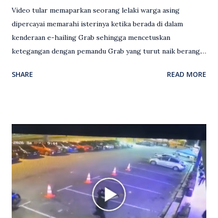
Video tular memaparkan seorang lelaki warga asing
dipercayai memarahi isterinya ketika berada di dalam
kenderaan e-hailing Grab sehingga mencetuskan
ketegangan dengan pemandu Grab yang turut naik berang.
Video rakaman CCTV memaparkan detik pertengkaran
SHARE
READ MORE
antara seorang lelaki warga asing dengan pemandu Grab
dipercayai berlaku selepas lelaki tersebut memarahi
isterinya di dalam kenderaan e-hailing berkenaan. Rakaman
itu turut menunjukkan suasana tegang apabila pemandu
Grab bertindak mempertahankan wanita terbabit sebelum
berlaku pertikaman lidah antara kedua-dua pihak. Video
berkenaan kini tular di media sosial dan mendapat pelbagai
reaksi orang ramai. Antara komen orang awam yang tular di
media sosial mengenai insiden tersebut ialah ramai yang
meluahkan rasa marah terhadap tindakan lelaki berkenaan
serta memuji pemandu Grab kerana campur tangan.