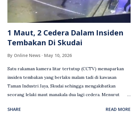
Sebahagian netizen turut meminta pihak berkuasa
mengambil tindakan tegas, manakala ada yang bersimpati
terhadap wanita dipercayai menjadi mangs...
1 Maut, 2 Cedera Dalam Insiden
Tembakan Di Skudai
By
Online News
May 10, 2026
Satu rakaman kamera litar tertutup (CCTV) memaparkan
insiden tembakan yang berlaku malam tadi di kawasan
Taman Industri Jaya, Skudai sehingga mengakibatkan
seorang lelaki maut manakala dua lagi cedera. Menurut
kenyataan media yang dikeluarkan Polis Diraja Malaysia,
SHARE
READ MORE
kejadian berlaku sekitar jam 11 malam dan pihak polis
menerima maklumat berkaitan insiden tembakan melibatkan
mangsa lelaki tempatan berusia 27 tahun. Siasatan awal
mendapati kejadian berlaku di hadapan sebuah pusat