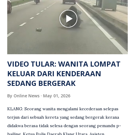
Turut dipercayai terdapat seorang lagi individu cedera
namun identitinya masih belum dikenal pasti selepas dibawa
keluar dari lokasi oleh kenalannya. Polis kini sedang giat
mengesan dua suspek yang masih bebas bagi membantu
siasatan lanjut. Kes disiasat mengikut Seksyen 302 Kanun
Keseksaan kerana membunuh. Orang ramai yang mempunyai
maklumat diminta t...
VIDEO TULAR: WANITA LOMPAT
KELUAR DARI KENDERAAN
SEDANG BERGERAK
By
Online News
May 01, 2026
KLANG: Seorang wanita mengalami kecederaan selepas
terjun dari sebuah kereta yang sedang bergerak kerana
didakwa berasa tidak selesa dengan seorang pemandu p-
hailing. Ketua Polis Daerah Klang Utara, Asisten