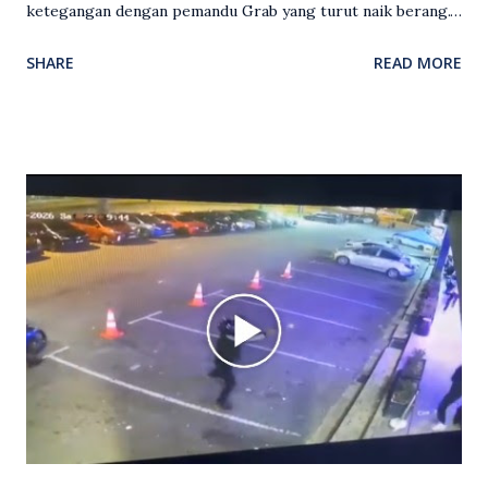
ketegangan dengan pemandu Grab yang turut naik berang.
Video rakaman CCTV memaparkan detik pertengkaran
SHARE
READ MORE
antara seorang lelaki warga asing dengan pemandu Grab
dipercayai berlaku selepas lelaki tersebut memarahi
isterinya di dalam kenderaan e-hailing berkenaan. Rakaman
itu turut menunjukkan suasana tegang apabila pemandu
Grab bertindak mempertahankan wanita terbabit sebelum
berlaku pertikaman lidah antara kedua-dua pihak. Video
berkenaan kini tular di media sosial dan mendapat pelbagai
reaksi orang ramai. Antara komen orang awam yang tular di
media sosial mengenai insiden tersebut ialah ramai yang
meluahkan rasa marah terhadap tindakan lelaki berkenaan
serta memuji pemandu Grab kerana campur tangan.
Sebahagian netizen turut meminta pihak berkuasa
mengambil tindakan tegas, manakala ada yang bersimpati
terhadap wanita dipercayai menjadi mangs...