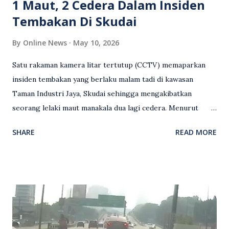
1 Maut, 2 Cedera Dalam Insiden
Tembakan Di Skudai
By
Online News
May 10, 2026
Satu rakaman kamera litar tertutup (CCTV) memaparkan
insiden tembakan yang berlaku malam tadi di kawasan
Taman Industri Jaya, Skudai sehingga mengakibatkan
seorang lelaki maut manakala dua lagi cedera. Menurut
kenyataan media yang dikeluarkan Polis Diraja Malaysia,
SHARE
READ MORE
kejadian berlaku sekitar jam 11 malam dan pihak polis
menerima maklumat berkaitan insiden tembakan melibatkan
mangsa lelaki tempatan berusia 27 tahun. Siasatan awal
mendapati kejadian berlaku di hadapan sebuah pusat
hiburan di kawasan berkenaan. Seorang mangsa disahkan
meninggal dunia di lokasi kejadian akibat terkena tembakan,
manakala seorang lagi mangsa mengalami kecederaan.