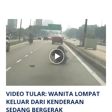
menerima maklumat berkaitan insiden tembakan melibatkan
mangsa lelaki tempatan berusia 27 tahun. Siasatan awal
mendapati kejadian berlaku di hadapan sebuah pusat
hiburan di kawasan berkenaan. Seorang mangsa disahkan
meninggal dunia di lokasi kejadian akibat terkena tembakan,
manakala seorang lagi mangsa mengalami kecederaan.
Turut dipercayai terdapat seorang lagi individu cedera
namun identitinya masih belum dikenal pasti selepas dibawa
keluar dari lokasi oleh kenalannya. Polis kini sedang giat
mengesan dua suspek yang masih bebas bagi membantu
siasatan lanjut. Kes disiasat mengikut Seksyen 302 Kanun
Keseksaan kerana membunuh. Orang ramai yang mempunyai
maklumat diminta t...
VIDEO TULAR: WANITA LOMPAT
KELUAR DARI KENDERAAN
SEDANG BERGERAK