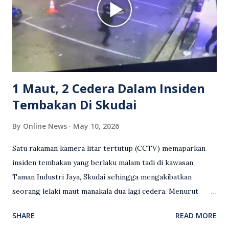
media sosial mengenai insiden tersebut ialah ramai yang
meluahkan rasa marah terhadap tindakan lelaki berkenaan
serta memuji pemandu Grab kerana campur tangan.
Sebahagian netizen turut meminta pihak berkuasa
mengambil tindakan tegas, manakala ada yang bersimpati
terhadap wanita dipercayai menjadi mangs...
1 Maut, 2 Cedera Dalam Insiden
Tembakan Di Skudai
By
Online News
May 10, 2026
Satu rakaman kamera litar tertutup (CCTV) memaparkan
insiden tembakan yang berlaku malam tadi di kawasan
Taman Industri Jaya, Skudai sehingga mengakibatkan
seorang lelaki maut manakala dua lagi cedera. Menurut
kenyataan media yang dikeluarkan Polis Diraja Malaysia,
SHARE
READ MORE
kejadian berlaku sekitar jam 11 malam dan pihak polis