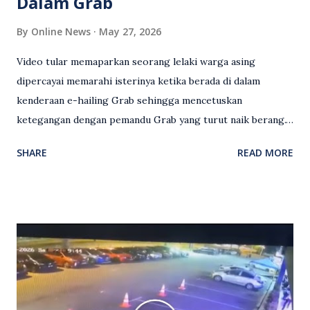
Dalam Grab
By
Online News
May 27, 2026
Video tular memaparkan seorang lelaki warga asing
dipercayai memarahi isterinya ketika berada di dalam
kenderaan e-hailing Grab sehingga mencetuskan
ketegangan dengan pemandu Grab yang turut naik berang.
Video rakaman CCTV memaparkan detik pertengkaran
SHARE
READ MORE
antara seorang lelaki warga asing dengan pemandu Grab
dipercayai berlaku selepas lelaki tersebut memarahi
isterinya di dalam kenderaan e-hailing berkenaan. Rakaman
itu turut menunjukkan suasana tegang apabila pemandu
Grab bertindak mempertahankan wanita terbabit sebelum
berlaku pertikaman lidah antara kedua-dua pihak. Video
berkenaan kini tular di media sosial dan mendapat pelbagai
reaksi orang ramai. Antara komen orang awam yang tular di