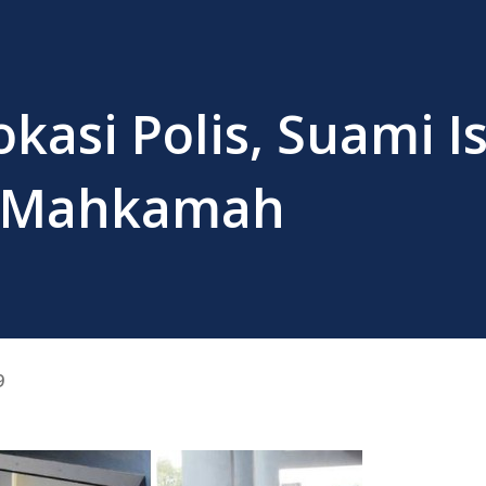
kasi Polis, Suami Is
i Mahkamah
9