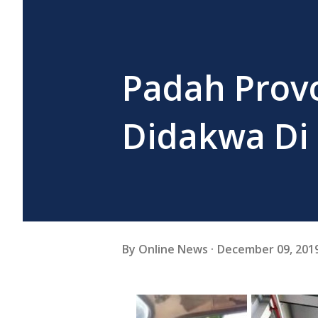
Padah Provo
Didakwa D
By
Online News
December 09, 201