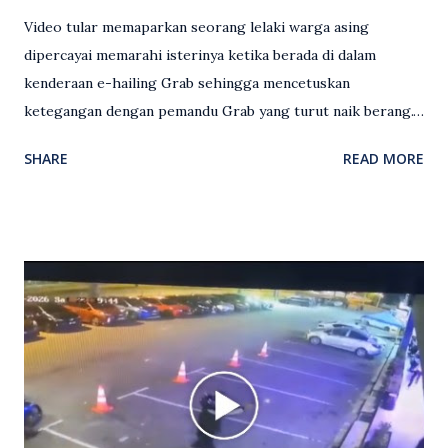
Video tular memaparkan seorang lelaki warga asing
dipercayai memarahi isterinya ketika berada di dalam
kenderaan e-hailing Grab sehingga mencetuskan
ketegangan dengan pemandu Grab yang turut naik berang.
Video rakaman CCTV memaparkan detik pertengkaran
SHARE
READ MORE
antara seorang lelaki warga asing dengan pemandu Grab
dipercayai berlaku selepas lelaki tersebut memarahi
isterinya di dalam kenderaan e-hailing berkenaan. Rakaman
itu turut menunjukkan suasana tegang apabila pemandu
Grab bertindak mempertahankan wanita terbabit sebelum
berlaku pertikaman lidah antara kedua-dua pihak. Video
berkenaan kini tular di media sosial dan mendapat pelbagai
reaksi orang ramai. Antara komen orang awam yang tular di
media sosial mengenai insiden tersebut ialah ramai yang
meluahkan rasa marah terhadap tindakan lelaki berkenaan
serta memuji pemandu Grab kerana campur tangan.