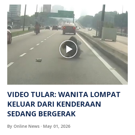
mendapati kejadian berlaku di hadapan sebuah pusat
hiburan di kawasan berkenaan. Seorang mangsa disahkan
meninggal dunia di lokasi kejadian akibat terkena tembakan,
manakala seorang lagi mangsa mengalami kecederaan.
Turut dipercayai terdapat seorang lagi individu cedera
namun identitinya masih belum dikenal pasti selepas dibawa
keluar dari lokasi oleh kenalannya. Polis kini sedang giat
mengesan dua suspek yang masih bebas bagi membantu
siasatan lanjut. Kes disiasat mengikut Seksyen 302 Kanun
Keseksaan kerana membunuh. Orang ramai yang mempunyai
maklumat diminta t...
VIDEO TULAR: WANITA LOMPAT
KELUAR DARI KENDERAAN
SEDANG BERGERAK
By
Online News
May 01, 2026