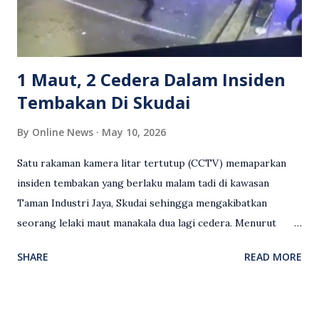
Sebahagian netizen turut meminta pihak berkuasa
mengambil tindakan tegas, manakala ada yang bersimpati
terhadap wanita dipercayai menjadi mangs...
1 Maut, 2 Cedera Dalam Insiden
Tembakan Di Skudai
By
Online News
May 10, 2026
Satu rakaman kamera litar tertutup (CCTV) memaparkan
insiden tembakan yang berlaku malam tadi di kawasan
Taman Industri Jaya, Skudai sehingga mengakibatkan
seorang lelaki maut manakala dua lagi cedera. Menurut
kenyataan media yang dikeluarkan Polis Diraja Malaysia,
SHARE
READ MORE
kejadian berlaku sekitar jam 11 malam dan pihak polis
menerima maklumat berkaitan insiden tembakan melibatkan
mangsa lelaki tempatan berusia 27 tahun. Siasatan awal