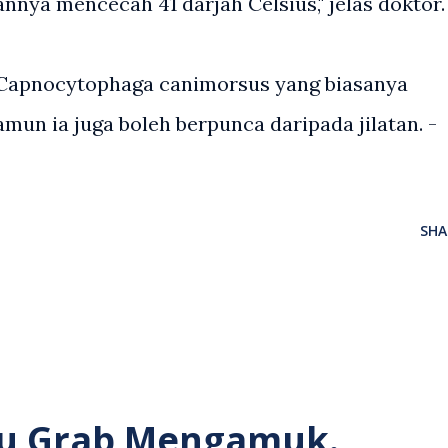
nya mencecah 41 darjah Celsius," jelas doktor.
ia Capnocytophaga canimorsus yang biasanya
amun ia juga boleh berpunca daripada jilatan. -
SHA
u Grab Mengamuk.