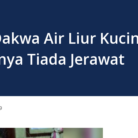
Dakwa Air Liur Kuci
nya Tiada Jerawat
9