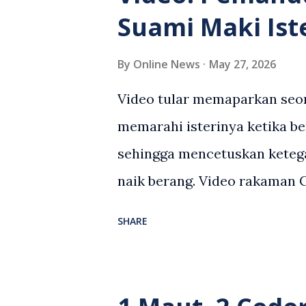
Suami Maki Ist
By
Online News
May 27, 2026
Video tular memaparkan seor
memarahi isterinya ketika be
sehingga mencetuskan keteg
naik berang. Video rakaman
antara seorang lelaki warga
SHARE
berlaku selepas lelaki terse
kenderaan e-hailing berkena
suasana tegang apabila pem