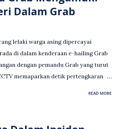
eri Dalam Grab
ang lelaki warga asing dipercayai
rada di dalam kenderaan e-hailing Grab
angan dengan pemandu Grab yang turut
 CCTV memaparkan detik pertengkaran
 asing dengan pemandu Grab dipercayai
READ MORE
but memarahi isterinya di dalam
an. Rakaman itu turut menunjukkan
andu Grab bertindak mempertahankan