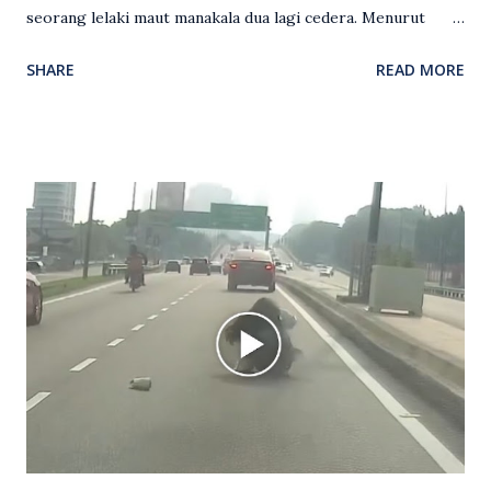
seorang lelaki maut manakala dua lagi cedera. Menurut
kenyataan media yang dikeluarkan Polis Diraja Malaysia,
SHARE
READ MORE
kejadian berlaku sekitar jam 11 malam dan pihak polis
menerima maklumat berkaitan insiden tembakan melibatkan
mangsa lelaki tempatan berusia 27 tahun. Siasatan awal
mendapati kejadian berlaku di hadapan sebuah pusat
hiburan di kawasan berkenaan. Seorang mangsa disahkan
meninggal dunia di lokasi kejadian akibat terkena tembakan,
manakala seorang lagi mangsa mengalami kecederaan.
Turut dipercayai terdapat seorang lagi individu cedera
namun identitinya masih belum dikenal pasti selepas dibawa
keluar dari lokasi oleh kenalannya. Polis kini sedang giat
mengesan dua suspek yang masih bebas bagi membantu
siasatan lanjut. Kes disiasat mengikut Seksyen 302 Kanun
Keseksaan kerana membunuh. Orang ramai yang mempunyai
maklumat diminta t...