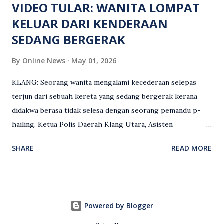
VIDEO TULAR: WANITA LOMPAT
KELUAR DARI KENDERAAN
SEDANG BERGERAK
By
Online News
May 01, 2026
KLANG: Seorang wanita mengalami kecederaan selepas
terjun dari sebuah kereta yang sedang bergerak kerana
didakwa berasa tidak selesa dengan seorang pemandu p-
hailing. Ketua Polis Daerah Klang Utara, Asisten
Komisioner S. Vijaya Rao, dalam satu kenyataan pada Sabtu
SHARE
READ MORE
(2 Mei), berkata pemandu berusia 47 tahun itu telah
membuat laporan polis berhubung kejadian tersebut
selepas insiden pada 1 Mei. “Insiden berlaku di tengah jalan
berhampiran sebuah stesen minyak di Taman Eng Ann
Powered by Blogger
ketika pengadu sedang membawa dua penumpang. “Tiba-
tiba, salah seorang penumpang wanita membuka pintu