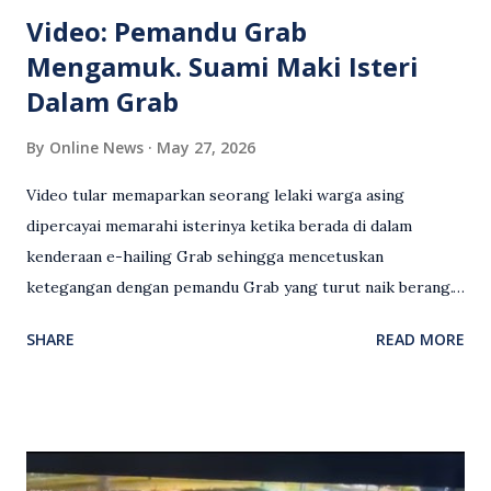
Video: Pemandu Grab
Mengamuk. Suami Maki Isteri
Dalam Grab
By
Online News
May 27, 2026
Video tular memaparkan seorang lelaki warga asing
dipercayai memarahi isterinya ketika berada di dalam
kenderaan e-hailing Grab sehingga mencetuskan
ketegangan dengan pemandu Grab yang turut naik berang.
Video rakaman CCTV memaparkan detik pertengkaran
SHARE
READ MORE
antara seorang lelaki warga asing dengan pemandu Grab
dipercayai berlaku selepas lelaki tersebut memarahi
isterinya di dalam kenderaan e-hailing berkenaan. Rakaman
itu turut menunjukkan suasana tegang apabila pemandu
Grab bertindak mempertahankan wanita terbabit sebelum