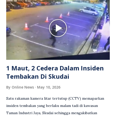
berlaku pertikaman lidah antara kedua-dua pihak. Video
berkenaan kini tular di media sosial dan mendapat pelbagai
reaksi orang ramai. Antara komen orang awam yang tular di
media sosial mengenai insiden tersebut ialah ramai yang
meluahkan rasa marah terhadap tindakan lelaki berkenaan
serta memuji pemandu Grab kerana campur tangan.
Sebahagian netizen turut meminta pihak berkuasa
mengambil tindakan tegas, manakala ada yang bersimpati
terhadap wanita dipercayai menjadi mangs...
1 Maut, 2 Cedera Dalam Insiden
Tembakan Di Skudai
By
Online News
May 10, 2026
Satu rakaman kamera litar tertutup (CCTV) memaparkan
insiden tembakan yang berlaku malam tadi di kawasan
Taman Industri Jaya, Skudai sehingga mengakibatkan