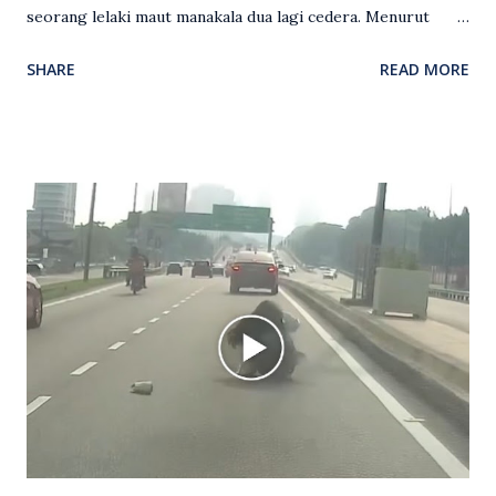
seorang lelaki maut manakala dua lagi cedera. Menurut
kenyataan media yang dikeluarkan Polis Diraja Malaysia,
SHARE
READ MORE
kejadian berlaku sekitar jam 11 malam dan pihak polis
menerima maklumat berkaitan insiden tembakan melibatkan
mangsa lelaki tempatan berusia 27 tahun. Siasatan awal
mendapati kejadian berlaku di hadapan sebuah pusat
hiburan di kawasan berkenaan. Seorang mangsa disahkan
meninggal dunia di lokasi kejadian akibat terkena tembakan,
manakala seorang lagi mangsa mengalami kecederaan.
Turut dipercayai terdapat seorang lagi individu cedera
namun identitinya masih belum dikenal pasti selepas dibawa
keluar dari lokasi oleh kenalannya. Polis kini sedang giat
mengesan dua suspek yang masih bebas bagi membantu
siasatan lanjut. Kes disiasat mengikut Seksyen 302 Kanun
Keseksaan kerana membunuh. Orang ramai yang mempunyai
maklumat diminta t...