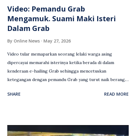
Video: Pemandu Grab
Mengamuk. Suami Maki Isteri
Dalam Grab
By
Online News
May 27, 2026
Video tular memaparkan seorang lelaki warga asing
dipercayai memarahi isterinya ketika berada di dalam
kenderaan e-hailing Grab sehingga mencetuskan
ketegangan dengan pemandu Grab yang turut naik berang.
Video rakaman CCTV memaparkan detik pertengkaran
SHARE
READ MORE
antara seorang lelaki warga asing dengan pemandu Grab
dipercayai berlaku selepas lelaki tersebut memarahi
isterinya di dalam kenderaan e-hailing berkenaan. Rakaman
itu turut menunjukkan suasana tegang apabila pemandu
Grab bertindak mempertahankan wanita terbabit sebelum