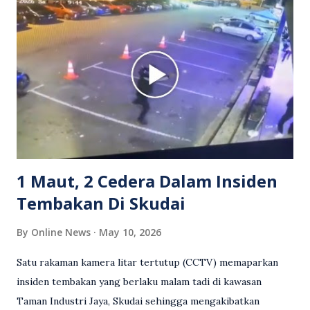
berlaku pertikaman lidah antara kedua-dua pihak. Video
berkenaan kini tular di media sosial dan mendapat pelbagai
reaksi orang ramai. Antara komen orang awam yang tular di
media sosial mengenai insiden tersebut ialah ramai yang
meluahkan rasa marah terhadap tindakan lelaki berkenaan
serta memuji pemandu Grab kerana campur tangan.
Sebahagian netizen turut meminta pihak berkuasa
mengambil tindakan tegas, manakala ada yang bersimpati
terhadap wanita dipercayai menjadi mangs...
1 Maut, 2 Cedera Dalam Insiden
Tembakan Di Skudai
By
Online News
May 10, 2026
Satu rakaman kamera litar tertutup (CCTV) memaparkan
insiden tembakan yang berlaku malam tadi di kawasan
Taman Industri Jaya, Skudai sehingga mengakibatkan