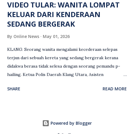
VIDEO TULAR: WANITA LOMPAT
KELUAR DARI KENDERAAN
SEDANG BERGERAK
By
Online News
May 01, 2026
KLANG: Seorang wanita mengalami kecederaan selepas
terjun dari sebuah kereta yang sedang bergerak kerana
didakwa berasa tidak selesa dengan seorang pemandu p-
hailing. Ketua Polis Daerah Klang Utara, Asisten
Komisioner S. Vijaya Rao, dalam satu kenyataan pada Sabtu
SHARE
READ MORE
(2 Mei), berkata pemandu berusia 47 tahun itu telah
membuat laporan polis berhubung kejadian tersebut
selepas insiden pada 1 Mei. “Insiden berlaku di tengah jalan
berhampiran sebuah stesen minyak di Taman Eng Ann
Powered by Blogger
ketika pengadu sedang membawa dua penumpang. “Tiba-
tiba, salah seorang penumpang wanita membuka pintu