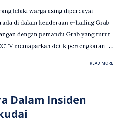
ang lelaki warga asing dipercayai
rada di dalam kenderaan e-hailing Grab
angan dengan pemandu Grab yang turut
 CCTV memaparkan detik pertengkaran
 asing dengan pemandu Grab dipercayai
READ MORE
but memarahi isterinya di dalam
an. Rakaman itu turut menunjukkan
andu Grab bertindak mempertahankan
ra Dalam Insiden
laku pertikaman lidah antara kedua-dua
kudai
tular di media sosial dan mendapat
 Antara komen orang awam yang tular di