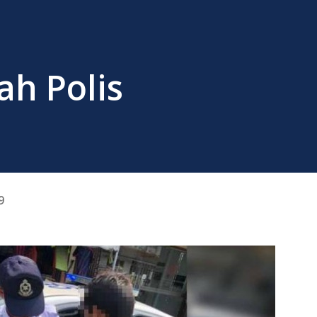
h Polis
9