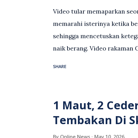
Video tular memaparkan seor
memarahi isterinya ketika be
sehingga mencetuskan keteg
naik berang. Video rakaman
antara seorang lelaki warga
SHARE
berlaku selepas lelaki terse
kenderaan e-hailing berkena
suasana tegang apabila pem
1 Maut, 2 Cede
wanita terbabit sebelum ber
Tembakan Di S
pihak. Video berkenaan kini 
pelbagai reaksi orang ramai.
By
Online News
May 10, 2026