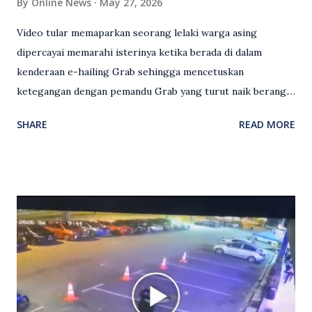
By
Online News
May 27, 2026
Video tular memaparkan seorang lelaki warga asing
dipercayai memarahi isterinya ketika berada di dalam
kenderaan e-hailing Grab sehingga mencetuskan
ketegangan dengan pemandu Grab yang turut naik berang.
Video rakaman CCTV memaparkan detik pertengkaran
SHARE
READ MORE
antara seorang lelaki warga asing dengan pemandu Grab
dipercayai berlaku selepas lelaki tersebut memarahi
isterinya di dalam kenderaan e-hailing berkenaan. Rakaman
itu turut menunjukkan suasana tegang apabila pemandu
Grab bertindak mempertahankan wanita terbabit sebelum
berlaku pertikaman lidah antara kedua-dua pihak. Video
berkenaan kini tular di media sosial dan mendapat pelbagai
reaksi orang ramai. Antara komen orang awam yang tular di
media sosial mengenai insiden tersebut ialah ramai yang
meluahkan rasa marah terhadap tindakan lelaki berkenaan