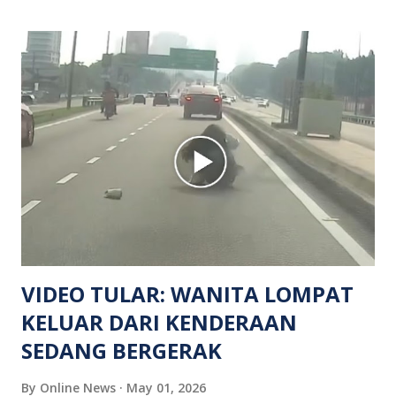
mendapati kejadian berlaku di hadapan sebuah pusat
hiburan di kawasan berkenaan. Seorang mangsa disahkan
meninggal dunia di lokasi kejadian akibat terkena tembakan,
manakala seorang lagi mangsa mengalami kecederaan.
Turut dipercayai terdapat seorang lagi individu cedera
namun identitinya masih belum dikenal pasti selepas dibawa
keluar dari lokasi oleh kenalannya. Polis kini sedang giat
mengesan dua suspek yang masih bebas bagi membantu
siasatan lanjut. Kes disiasat mengikut Seksyen 302 Kanun
Keseksaan kerana membunuh. Orang ramai yang mempunyai
maklumat diminta t...
VIDEO TULAR: WANITA LOMPAT
KELUAR DARI KENDERAAN
SEDANG BERGERAK
By
Online News
May 01, 2026