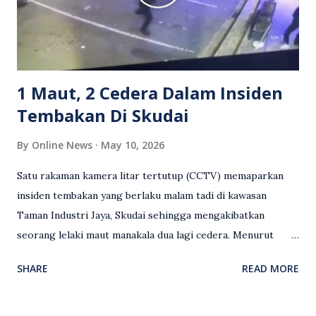
serta memuji pemandu Grab kerana campur tangan.
Sebahagian netizen turut meminta pihak berkuasa
mengambil tindakan tegas, manakala ada yang bersimpati
terhadap wanita dipercayai menjadi mangs...
1 Maut, 2 Cedera Dalam Insiden
Tembakan Di Skudai
By
Online News
May 10, 2026
Satu rakaman kamera litar tertutup (CCTV) memaparkan
insiden tembakan yang berlaku malam tadi di kawasan
Taman Industri Jaya, Skudai sehingga mengakibatkan
seorang lelaki maut manakala dua lagi cedera. Menurut
kenyataan media yang dikeluarkan Polis Diraja Malaysia,
SHARE
READ MORE
kejadian berlaku sekitar jam 11 malam dan pihak polis
menerima maklumat berkaitan insiden tembakan melibatkan
mangsa lelaki tempatan berusia 27 tahun. Siasatan awal