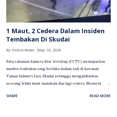
serta memuji pemandu Grab kerana campur tangan.
Sebahagian netizen turut meminta pihak berkuasa
mengambil tindakan tegas, manakala ada yang bersimpati
terhadap wanita dipercayai menjadi mangs...
1 Maut, 2 Cedera Dalam Insiden
Tembakan Di Skudai
By
Online News
May 10, 2026
Satu rakaman kamera litar tertutup (CCTV) memaparkan
insiden tembakan yang berlaku malam tadi di kawasan
Taman Industri Jaya, Skudai sehingga mengakibatkan
seorang lelaki maut manakala dua lagi cedera. Menurut
kenyataan media yang dikeluarkan Polis Diraja Malaysia,
SHARE
READ MORE
kejadian berlaku sekitar jam 11 malam dan pihak polis
menerima maklumat berkaitan insiden tembakan melibatkan
mangsa lelaki tempatan berusia 27 tahun. Siasatan awal