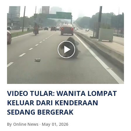
mendapati kejadian berlaku di hadapan sebuah pusat
hiburan di kawasan berkenaan. Seorang mangsa disahkan
meninggal dunia di lokasi kejadian akibat terkena tembakan,
manakala seorang lagi mangsa mengalami kecederaan.
Turut dipercayai terdapat seorang lagi individu cedera
namun identitinya masih belum dikenal pasti selepas dibawa
keluar dari lokasi oleh kenalannya. Polis kini sedang giat
mengesan dua suspek yang masih bebas bagi membantu
siasatan lanjut. Kes disiasat mengikut Seksyen 302 Kanun
Keseksaan kerana membunuh. Orang ramai yang mempunyai
maklumat diminta t...
VIDEO TULAR: WANITA LOMPAT
KELUAR DARI KENDERAAN
SEDANG BERGERAK
By
Online News
May 01, 2026