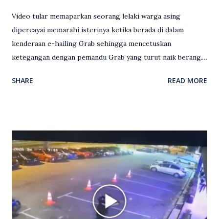
Video tular memaparkan seorang lelaki warga asing
dipercayai memarahi isterinya ketika berada di dalam
kenderaan e-hailing Grab sehingga mencetuskan
ketegangan dengan pemandu Grab yang turut naik berang.
Video rakaman CCTV memaparkan detik pertengkaran
SHARE
READ MORE
antara seorang lelaki warga asing dengan pemandu Grab
dipercayai berlaku selepas lelaki tersebut memarahi
isterinya di dalam kenderaan e-hailing berkenaan. Rakaman
itu turut menunjukkan suasana tegang apabila pemandu
Grab bertindak mempertahankan wanita terbabit sebelum
berlaku pertikaman lidah antara kedua-dua pihak. Video
berkenaan kini tular di media sosial dan mendapat pelbagai
reaksi orang ramai. Antara komen orang awam yang tular di
media sosial mengenai insiden tersebut ialah ramai yang
meluahkan rasa marah terhadap tindakan lelaki berkenaan