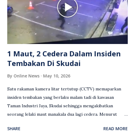
media sosial mengenai insiden tersebut ialah ramai yang
meluahkan rasa marah terhadap tindakan lelaki berkenaan
serta memuji pemandu Grab kerana campur tangan.
Sebahagian netizen turut meminta pihak berkuasa
mengambil tindakan tegas, manakala ada yang bersimpati
terhadap wanita dipercayai menjadi mangs...
1 Maut, 2 Cedera Dalam Insiden
Tembakan Di Skudai
By
Online News
May 10, 2026
Satu rakaman kamera litar tertutup (CCTV) memaparkan
insiden tembakan yang berlaku malam tadi di kawasan
Taman Industri Jaya, Skudai sehingga mengakibatkan
seorang lelaki maut manakala dua lagi cedera. Menurut
kenyataan media yang dikeluarkan Polis Diraja Malaysia,
SHARE
READ MORE
kejadian berlaku sekitar jam 11 malam dan pihak polis