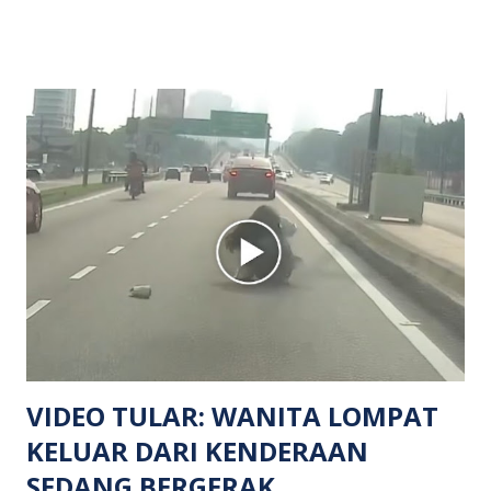
menerima maklumat berkaitan insiden tembakan melibatkan
mangsa lelaki tempatan berusia 27 tahun. Siasatan awal
mendapati kejadian berlaku di hadapan sebuah pusat
hiburan di kawasan berkenaan. Seorang mangsa disahkan
meninggal dunia di lokasi kejadian akibat terkena tembakan,
manakala seorang lagi mangsa mengalami kecederaan.
Turut dipercayai terdapat seorang lagi individu cedera
namun identitinya masih belum dikenal pasti selepas dibawa
keluar dari lokasi oleh kenalannya. Polis kini sedang giat
mengesan dua suspek yang masih bebas bagi membantu
siasatan lanjut. Kes disiasat mengikut Seksyen 302 Kanun
Keseksaan kerana membunuh. Orang ramai yang mempunyai
maklumat diminta t...
VIDEO TULAR: WANITA LOMPAT
KELUAR DARI KENDERAAN
SEDANG BERGERAK