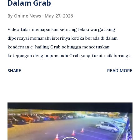
Dalam Grab
By
Online News
May 27, 2026
Video tular memaparkan seorang lelaki warga asing
dipercayai memarahi isterinya ketika berada di dalam
kenderaan e-hailing Grab sehingga mencetuskan
ketegangan dengan pemandu Grab yang turut naik berang.
Video rakaman CCTV memaparkan detik pertengkaran
SHARE
READ MORE
antara seorang lelaki warga asing dengan pemandu Grab
dipercayai berlaku selepas lelaki tersebut memarahi
isterinya di dalam kenderaan e-hailing berkenaan. Rakaman
itu turut menunjukkan suasana tegang apabila pemandu
Grab bertindak mempertahankan wanita terbabit sebelum
berlaku pertikaman lidah antara kedua-dua pihak. Video
berkenaan kini tular di media sosial dan mendapat pelbagai
reaksi orang ramai. Antara komen orang awam yang tular di