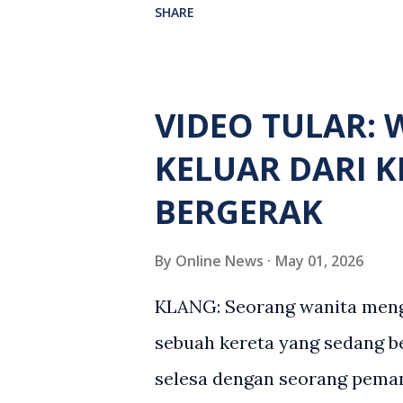
SHARE
menerima maklumat berkaita
lelaki tempatan berusia 27 t
berlaku di hadapan sebuah p
VIDEO TULAR:
Seorang mangsa disahkan meni
KELUAR DARI 
terkena tembakan, manakala
BERGERAK
kecederaan. Turut dipercayai
namun identitinya masih belu
By
Online News
May 01, 2026
dari lokasi oleh kenalannya. 
KLANG: Seorang wanita menga
suspek yang masih bebas bagi
sebuah kereta yang sedang b
mengikut Seksyen 302 Kanu
selesa dengan seorang peman
ramai yang mempunyai maklum