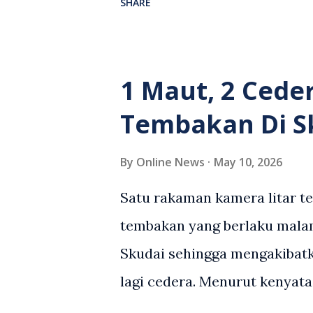
SHARE
berlaku selepas lelaki terse
kenderaan e-hailing berkena
suasana tegang apabila pem
1 Maut, 2 Cede
wanita terbabit sebelum ber
Tembakan Di S
pihak. Video berkenaan kini 
pelbagai reaksi orang ramai.
By
Online News
May 10, 2026
media sosial mengenai insid
Satu rakaman kamera litar t
rasa marah terhadap tindaka
tembakan yang berlaku malam
pemandu Grab kerana campur
Skudai sehingga mengakibatk
meminta pihak berkuasa men
lagi cedera. Menurut kenyata
yang bersimpati terhadap wan
Malaysia, kejadian berlaku se