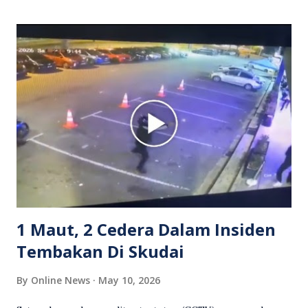
itu turut menunjukkan suasana tegang apabila pemandu
Grab bertindak mempertahankan wanita terbabit sebelum
berlaku pertikaman lidah antara kedua-dua pihak. Video
berkenaan kini tular di media sosial dan mendapat pelbagai
reaksi orang ramai. Antara komen orang awam yang tular di
media sosial mengenai insiden tersebut ialah ramai yang
meluahkan rasa marah terhadap tindakan lelaki berkenaan
serta memuji pemandu Grab kerana campur tangan.
Sebahagian netizen turut meminta pihak berkuasa
mengambil tindakan tegas, manakala ada yang bersimpati
terhadap wanita dipercayai menjadi mangs...
1 Maut, 2 Cedera Dalam Insiden
Tembakan Di Skudai
By
Online News
May 10, 2026