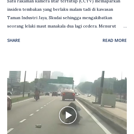
Satu rakaman kamera litar tertutup (CCTV) memaparkan
insiden tembakan yang berlaku malam tadi di kawasan
Taman Industri Jaya, Skudai sehingga mengakibatkan
seorang lelaki maut manakala dua lagi cedera. Menurut
kenyataan media yang dikeluarkan Polis Diraja Malaysia,
SHARE
READ MORE
kejadian berlaku sekitar jam 11 malam dan pihak polis
menerima maklumat berkaitan insiden tembakan melibatkan
mangsa lelaki tempatan berusia 27 tahun. Siasatan awal
mendapati kejadian berlaku di hadapan sebuah pusat
hiburan di kawasan berkenaan. Seorang mangsa disahkan
meninggal dunia di lokasi kejadian akibat terkena tembakan,
manakala seorang lagi mangsa mengalami kecederaan.
Turut dipercayai terdapat seorang lagi individu cedera
namun identitinya masih belum dikenal pasti selepas dibawa
keluar dari lokasi oleh kenalannya. Polis kini sedang giat
mengesan dua suspek yang masih bebas bagi membantu