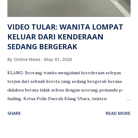
siasatan lanjut. Kes disiasat mengikut Seksyen 302 Kanun
Keseksaan kerana membunuh. Orang ramai yang mempunyai
maklumat diminta t...
VIDEO TULAR: WANITA LOMPAT
KELUAR DARI KENDERAAN
SEDANG BERGERAK
By
Online News
May 01, 2026
KLANG: Seorang wanita mengalami kecederaan selepas
terjun dari sebuah kereta yang sedang bergerak kerana
didakwa berasa tidak selesa dengan seorang pemandu p-
hailing. Ketua Polis Daerah Klang Utara, Asisten
Komisioner S. Vijaya Rao, dalam satu kenyataan pada Sabtu
SHARE
READ MORE
(2 Mei), berkata pemandu berusia 47 tahun itu telah
membuat laporan polis berhubung kejadian tersebut
selepas insiden pada 1 Mei. “Insiden berlaku di tengah jalan