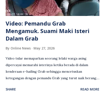
Video: Pemandu Grab
Mengamuk. Suami Maki Isteri
Dalam Grab
By
Online News
May 27, 2026
Video tular memaparkan seorang lelaki warga asing
dipercayai memarahi isterinya ketika berada di dalam
kenderaan e-hailing Grab sehingga mencetuskan
ketegangan dengan pemandu Grab yang turut naik berang.
Video rakaman CCTV memaparkan detik pertengkaran
SHARE
READ MORE
antara seorang lelaki warga asing dengan pemandu Grab
dipercayai berlaku selepas lelaki tersebut memarahi
isterinya di dalam kenderaan e-hailing berkenaan. Rakaman