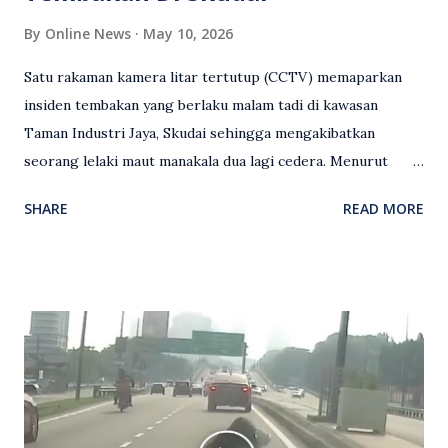
By
Online News
May 10, 2026
Satu rakaman kamera litar tertutup (CCTV) memaparkan
insiden tembakan yang berlaku malam tadi di kawasan
Taman Industri Jaya, Skudai sehingga mengakibatkan
seorang lelaki maut manakala dua lagi cedera. Menurut
kenyataan media yang dikeluarkan Polis Diraja Malaysia,
SHARE
READ MORE
kejadian berlaku sekitar jam 11 malam dan pihak polis
menerima maklumat berkaitan insiden tembakan melibatkan
mangsa lelaki tempatan berusia 27 tahun. Siasatan awal
mendapati kejadian berlaku di hadapan sebuah pusat
hiburan di kawasan berkenaan. Seorang mangsa disahkan
meninggal dunia di lokasi kejadian akibat terkena tembakan,
manakala seorang lagi mangsa mengalami kecederaan.
Turut dipercayai terdapat seorang lagi individu cedera
namun identitinya masih belum dikenal pasti selepas dibawa