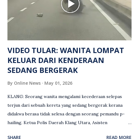
keluar dari lokasi oleh kenalannya. Polis kini sedang giat
mengesan dua suspek yang masih bebas bagi membantu
siasatan lanjut. Kes disiasat mengikut Seksyen 302 Kanun
Keseksaan kerana membunuh. Orang ramai yang mempunyai
maklumat diminta t...
VIDEO TULAR: WANITA LOMPAT
KELUAR DARI KENDERAAN
SEDANG BERGERAK
By
Online News
May 01, 2026
KLANG: Seorang wanita mengalami kecederaan selepas
terjun dari sebuah kereta yang sedang bergerak kerana
didakwa berasa tidak selesa dengan seorang pemandu p-
hailing. Ketua Polis Daerah Klang Utara, Asisten
Komisioner S. Vijaya Rao, dalam satu kenyataan pada Sabtu
SHARE
READ MORE