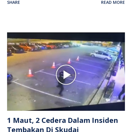
SHARE
READ MORE
antara seorang lelaki warga asing dengan pemandu Grab
dipercayai berlaku selepas lelaki tersebut memarahi
isterinya di dalam kenderaan e-hailing berkenaan. Rakaman
itu turut menunjukkan suasana tegang apabila pemandu
Grab bertindak mempertahankan wanita terbabit sebelum
berlaku pertikaman lidah antara kedua-dua pihak. Video
berkenaan kini tular di media sosial dan mendapat pelbagai
reaksi orang ramai. Antara komen orang awam yang tular di
media sosial mengenai insiden tersebut ialah ramai yang
meluahkan rasa marah terhadap tindakan lelaki berkenaan
serta memuji pemandu Grab kerana campur tangan.
Sebahagian netizen turut meminta pihak berkuasa
mengambil tindakan tegas, manakala ada yang bersimpati
terhadap wanita dipercayai menjadi mangs...
1 Maut, 2 Cedera Dalam Insiden
Tembakan Di Skudai