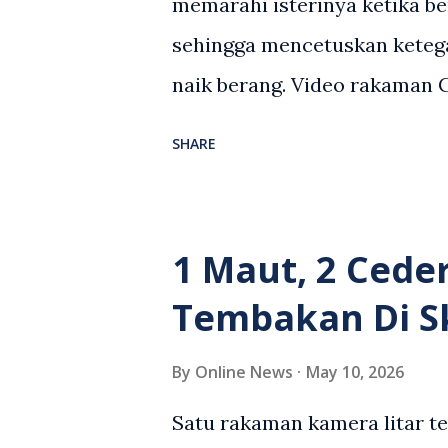
memarahi isterinya ketika be
sehingga mencetuskan keteg
naik berang. Video rakaman
antara seorang lelaki warga
SHARE
berlaku selepas lelaki terse
kenderaan e-hailing berkena
suasana tegang apabila pem
1 Maut, 2 Cede
wanita terbabit sebelum ber
Tembakan Di S
pihak. Video berkenaan kini 
pelbagai reaksi orang ramai.
By
Online News
May 10, 2026
media sosial mengenai insid
Satu rakaman kamera litar t
rasa marah terhadap tindaka