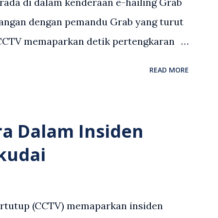
rada di dalam kenderaan e-hailing Grab
angan dengan pemandu Grab yang turut
 CCTV memaparkan detik pertengkaran
 asing dengan pemandu Grab dipercayai
READ MORE
but memarahi isterinya di dalam
an. Rakaman itu turut menunjukkan
andu Grab bertindak mempertahankan
ra Dalam Insiden
laku pertikaman lidah antara kedua-dua
kudai
tular di media sosial dan mendapat
 Antara komen orang awam yang tular di
en tersebut ialah ramai yang meluahkan
ertutup (CCTV) memaparkan insiden
n lelaki berkenaan serta memuji