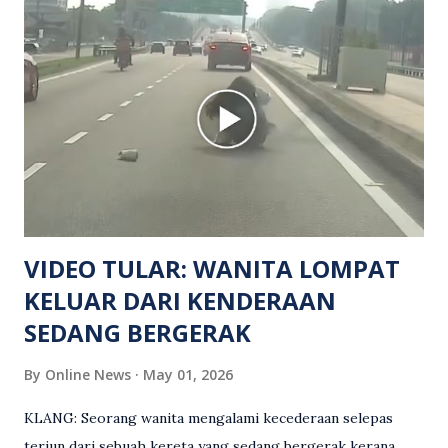
meninggal dunia di lokasi kejadian akibat terkena tembakan,
manakala seorang lagi mangsa mengalami kecederaan.
Turut dipercayai terdapat seorang lagi individu cedera
namun identitinya masih belum dikenal pasti selepas dibawa
keluar dari lokasi oleh kenalannya. Polis kini sedang giat
mengesan dua suspek yang masih bebas bagi membantu
siasatan lanjut. Kes disiasat mengikut Seksyen 302 Kanun
Keseksaan kerana membunuh. Orang ramai yang mempunyai
maklumat diminta t...
VIDEO TULAR: WANITA LOMPAT
KELUAR DARI KENDERAAN
SEDANG BERGERAK
By
Online News
May 01, 2026
KLANG: Seorang wanita mengalami kecederaan selepas
terjun dari sebuah kereta yang sedang bergerak kerana