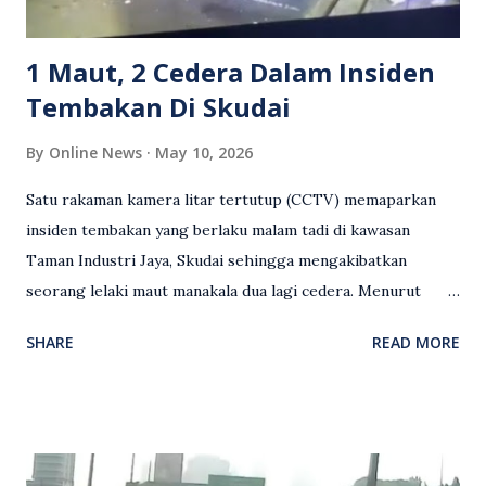
mengambil tindakan tegas, manakala ada yang bersimpati
terhadap wanita dipercayai menjadi mangs...
1 Maut, 2 Cedera Dalam Insiden
Tembakan Di Skudai
By
Online News
May 10, 2026
Satu rakaman kamera litar tertutup (CCTV) memaparkan
insiden tembakan yang berlaku malam tadi di kawasan
Taman Industri Jaya, Skudai sehingga mengakibatkan
seorang lelaki maut manakala dua lagi cedera. Menurut
kenyataan media yang dikeluarkan Polis Diraja Malaysia,
SHARE
READ MORE
kejadian berlaku sekitar jam 11 malam dan pihak polis
menerima maklumat berkaitan insiden tembakan melibatkan
mangsa lelaki tempatan berusia 27 tahun. Siasatan awal
mendapati kejadian berlaku di hadapan sebuah pusat
hiburan di kawasan berkenaan. Seorang mangsa disahkan