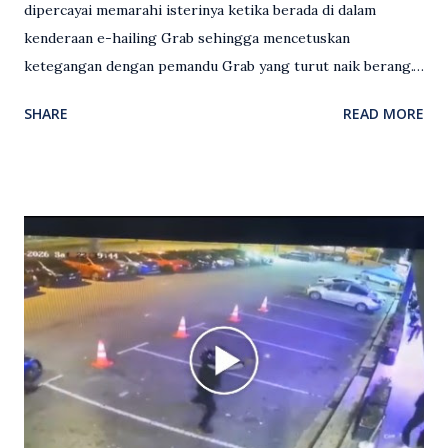
dipercayai memarahi isterinya ketika berada di dalam
kenderaan e-hailing Grab sehingga mencetuskan
ketegangan dengan pemandu Grab yang turut naik berang.
Video rakaman CCTV memaparkan detik pertengkaran
SHARE
READ MORE
antara seorang lelaki warga asing dengan pemandu Grab
dipercayai berlaku selepas lelaki tersebut memarahi
isterinya di dalam kenderaan e-hailing berkenaan. Rakaman
itu turut menunjukkan suasana tegang apabila pemandu
Grab bertindak mempertahankan wanita terbabit sebelum
berlaku pertikaman lidah antara kedua-dua pihak. Video
berkenaan kini tular di media sosial dan mendapat pelbagai
reaksi orang ramai. Antara komen orang awam yang tular di
media sosial mengenai insiden tersebut ialah ramai yang
meluahkan rasa marah terhadap tindakan lelaki berkenaan
serta memuji pemandu Grab kerana campur tangan.
Sebahagian netizen turut meminta pihak berkuasa