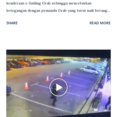
kenderaan e-hailing Grab sehingga mencetuskan
ketegangan dengan pemandu Grab yang turut naik berang.
Video rakaman CCTV memaparkan detik pertengkaran
SHARE
READ MORE
antara seorang lelaki warga asing dengan pemandu Grab
dipercayai berlaku selepas lelaki tersebut memarahi
isterinya di dalam kenderaan e-hailing berkenaan. Rakaman
itu turut menunjukkan suasana tegang apabila pemandu
Grab bertindak mempertahankan wanita terbabit sebelum
berlaku pertikaman lidah antara kedua-dua pihak. Video
berkenaan kini tular di media sosial dan mendapat pelbagai
reaksi orang ramai. Antara komen orang awam yang tular di
media sosial mengenai insiden tersebut ialah ramai yang
meluahkan rasa marah terhadap tindakan lelaki berkenaan
serta memuji pemandu Grab kerana campur tangan.
Sebahagian netizen turut meminta pihak berkuasa
mengambil tindakan tegas, manakala ada yang bersimpati