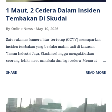
terhadap wanita dipercayai menjadi mangs...
1 Maut, 2 Cedera Dalam Insiden
Tembakan Di Skudai
By
Online News
May 10, 2026
Satu rakaman kamera litar tertutup (CCTV) memaparkan
insiden tembakan yang berlaku malam tadi di kawasan
Taman Industri Jaya, Skudai sehingga mengakibatkan
seorang lelaki maut manakala dua lagi cedera. Menurut
kenyataan media yang dikeluarkan Polis Diraja Malaysia,
SHARE
READ MORE
kejadian berlaku sekitar jam 11 malam dan pihak polis
menerima maklumat berkaitan insiden tembakan melibatkan
mangsa lelaki tempatan berusia 27 tahun. Siasatan awal
mendapati kejadian berlaku di hadapan sebuah pusat
hiburan di kawasan berkenaan. Seorang mangsa disahkan
meninggal dunia di lokasi kejadian akibat terkena tembakan,