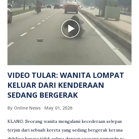
manakala seorang lagi mangsa mengalami kecederaan.
Turut dipercayai terdapat seorang lagi individu cedera
namun identitinya masih belum dikenal pasti selepas dibawa
keluar dari lokasi oleh kenalannya. Polis kini sedang giat
mengesan dua suspek yang masih bebas bagi membantu
siasatan lanjut. Kes disiasat mengikut Seksyen 302 Kanun
Keseksaan kerana membunuh. Orang ramai yang mempunyai
maklumat diminta t...
VIDEO TULAR: WANITA LOMPAT
KELUAR DARI KENDERAAN
SEDANG BERGERAK
By
Online News
May 01, 2026
KLANG: Seorang wanita mengalami kecederaan selepas
terjun dari sebuah kereta yang sedang bergerak kerana
didakwa berasa tidak selesa dengan seorang pemandu p-