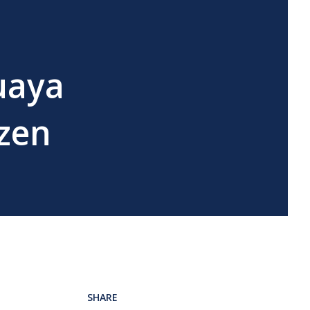
uaya
zen
SHARE