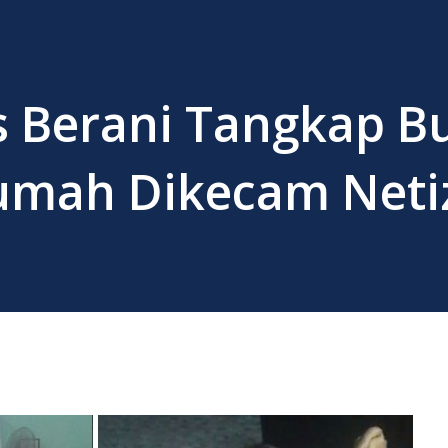
s Berani Tangkap B
umah Dikecam Neti