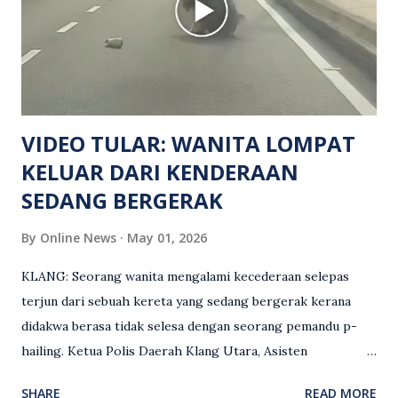
keluar dari lokasi oleh kenalannya. Polis kini sedang giat
mengesan dua suspek yang masih bebas bagi membantu
siasatan lanjut. Kes disiasat mengikut Seksyen 302 Kanun
Keseksaan kerana membunuh. Orang ramai yang mempunyai
maklumat diminta t...
VIDEO TULAR: WANITA LOMPAT
KELUAR DARI KENDERAAN
SEDANG BERGERAK
By
Online News
May 01, 2026
KLANG: Seorang wanita mengalami kecederaan selepas
terjun dari sebuah kereta yang sedang bergerak kerana
didakwa berasa tidak selesa dengan seorang pemandu p-
hailing. Ketua Polis Daerah Klang Utara, Asisten
Komisioner S. Vijaya Rao, dalam satu kenyataan pada Sabtu
SHARE
READ MORE