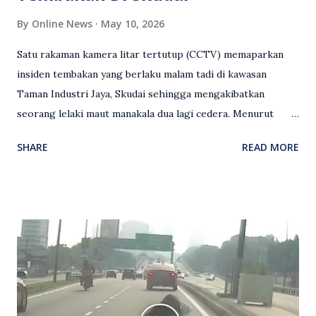
By
Online News
May 10, 2026
Satu rakaman kamera litar tertutup (CCTV) memaparkan
insiden tembakan yang berlaku malam tadi di kawasan
Taman Industri Jaya, Skudai sehingga mengakibatkan
seorang lelaki maut manakala dua lagi cedera. Menurut
kenyataan media yang dikeluarkan Polis Diraja Malaysia,
SHARE
READ MORE
kejadian berlaku sekitar jam 11 malam dan pihak polis
menerima maklumat berkaitan insiden tembakan melibatkan
mangsa lelaki tempatan berusia 27 tahun. Siasatan awal
mendapati kejadian berlaku di hadapan sebuah pusat
hiburan di kawasan berkenaan. Seorang mangsa disahkan
meninggal dunia di lokasi kejadian akibat terkena tembakan,
manakala seorang lagi mangsa mengalami kecederaan.
Turut dipercayai terdapat seorang lagi individu cedera
namun identitinya masih belum dikenal pasti selepas dibawa