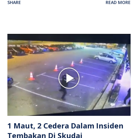
SHARE
READ MORE
antara seorang lelaki warga asing dengan pemandu Grab
dipercayai berlaku selepas lelaki tersebut memarahi
isterinya di dalam kenderaan e-hailing berkenaan. Rakaman
itu turut menunjukkan suasana tegang apabila pemandu
Grab bertindak mempertahankan wanita terbabit sebelum
berlaku pertikaman lidah antara kedua-dua pihak. Video
berkenaan kini tular di media sosial dan mendapat pelbagai
reaksi orang ramai. Antara komen orang awam yang tular di
media sosial mengenai insiden tersebut ialah ramai yang
meluahkan rasa marah terhadap tindakan lelaki berkenaan
serta memuji pemandu Grab kerana campur tangan.
Sebahagian netizen turut meminta pihak berkuasa
mengambil tindakan tegas, manakala ada yang bersimpati
terhadap wanita dipercayai menjadi mangs...
1 Maut, 2 Cedera Dalam Insiden
Tembakan Di Skudai