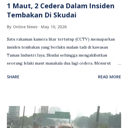
1 Maut, 2 Cedera Dalam Insiden
Tembakan Di Skudai
By
Online News
May 10, 2026
Satu rakaman kamera litar tertutup (CCTV) memaparkan
insiden tembakan yang berlaku malam tadi di kawasan
Taman Industri Jaya, Skudai sehingga mengakibatkan
seorang lelaki maut manakala dua lagi cedera. Menurut
kenyataan media yang dikeluarkan Polis Diraja Malaysia,
SHARE
READ MORE
kejadian berlaku sekitar jam 11 malam dan pihak polis
menerima maklumat berkaitan insiden tembakan melibatkan
mangsa lelaki tempatan berusia 27 tahun. Siasatan awal
mendapati kejadian berlaku di hadapan sebuah pusat
hiburan di kawasan berkenaan. Seorang mangsa disahkan
meninggal dunia di lokasi kejadian akibat terkena tembakan,
manakala seorang lagi mangsa mengalami kecederaan.