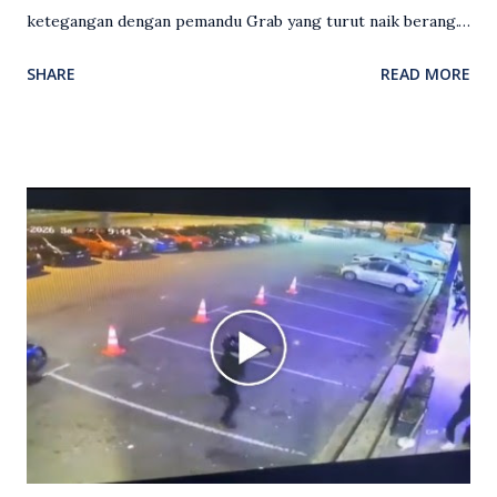
ketegangan dengan pemandu Grab yang turut naik berang.
Video rakaman CCTV memaparkan detik pertengkaran
SHARE
READ MORE
antara seorang lelaki warga asing dengan pemandu Grab
dipercayai berlaku selepas lelaki tersebut memarahi
isterinya di dalam kenderaan e-hailing berkenaan. Rakaman
itu turut menunjukkan suasana tegang apabila pemandu
Grab bertindak mempertahankan wanita terbabit sebelum
berlaku pertikaman lidah antara kedua-dua pihak. Video
berkenaan kini tular di media sosial dan mendapat pelbagai
reaksi orang ramai. Antara komen orang awam yang tular di
media sosial mengenai insiden tersebut ialah ramai yang
meluahkan rasa marah terhadap tindakan lelaki berkenaan
serta memuji pemandu Grab kerana campur tangan.
Sebahagian netizen turut meminta pihak berkuasa
mengambil tindakan tegas, manakala ada yang bersimpati
terhadap wanita dipercayai menjadi mangs...