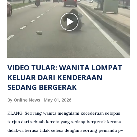
Turut dipercayai terdapat seorang lagi individu cedera
namun identitinya masih belum dikenal pasti selepas dibawa
keluar dari lokasi oleh kenalannya. Polis kini sedang giat
mengesan dua suspek yang masih bebas bagi membantu
siasatan lanjut. Kes disiasat mengikut Seksyen 302 Kanun
Keseksaan kerana membunuh. Orang ramai yang mempunyai
maklumat diminta t...
VIDEO TULAR: WANITA LOMPAT
KELUAR DARI KENDERAAN
SEDANG BERGERAK
By
Online News
May 01, 2026
KLANG: Seorang wanita mengalami kecederaan selepas
terjun dari sebuah kereta yang sedang bergerak kerana
didakwa berasa tidak selesa dengan seorang pemandu p-