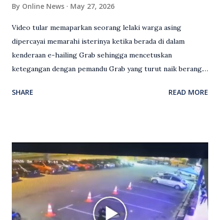
By
Online News
May 27, 2026
Video tular memaparkan seorang lelaki warga asing
dipercayai memarahi isterinya ketika berada di dalam
kenderaan e-hailing Grab sehingga mencetuskan
ketegangan dengan pemandu Grab yang turut naik berang.
Video rakaman CCTV memaparkan detik pertengkaran
SHARE
READ MORE
antara seorang lelaki warga asing dengan pemandu Grab
dipercayai berlaku selepas lelaki tersebut memarahi
isterinya di dalam kenderaan e-hailing berkenaan. Rakaman
itu turut menunjukkan suasana tegang apabila pemandu
Grab bertindak mempertahankan wanita terbabit sebelum
berlaku pertikaman lidah antara kedua-dua pihak. Video
berkenaan kini tular di media sosial dan mendapat pelbagai
reaksi orang ramai. Antara komen orang awam yang tular di
media sosial mengenai insiden tersebut ialah ramai yang
meluahkan rasa marah terhadap tindakan lelaki berkenaan