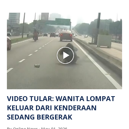
mangsa lelaki tempatan berusia 27 tahun. Siasatan awal
mendapati kejadian berlaku di hadapan sebuah pusat
hiburan di kawasan berkenaan. Seorang mangsa disahkan
meninggal dunia di lokasi kejadian akibat terkena tembakan,
manakala seorang lagi mangsa mengalami kecederaan.
Turut dipercayai terdapat seorang lagi individu cedera
namun identitinya masih belum dikenal pasti selepas dibawa
keluar dari lokasi oleh kenalannya. Polis kini sedang giat
mengesan dua suspek yang masih bebas bagi membantu
siasatan lanjut. Kes disiasat mengikut Seksyen 302 Kanun
Keseksaan kerana membunuh. Orang ramai yang mempunyai
maklumat diminta t...
VIDEO TULAR: WANITA LOMPAT
KELUAR DARI KENDERAAN
SEDANG BERGERAK
By
Online News
May 01, 2026