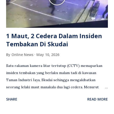
serta memuji pemandu Grab kerana campur tangan.
Sebahagian netizen turut meminta pihak berkuasa
mengambil tindakan tegas, manakala ada yang bersimpati
terhadap wanita dipercayai menjadi mangs...
1 Maut, 2 Cedera Dalam Insiden
Tembakan Di Skudai
By
Online News
May 10, 2026
Satu rakaman kamera litar tertutup (CCTV) memaparkan
insiden tembakan yang berlaku malam tadi di kawasan
Taman Industri Jaya, Skudai sehingga mengakibatkan
seorang lelaki maut manakala dua lagi cedera. Menurut
kenyataan media yang dikeluarkan Polis Diraja Malaysia,
SHARE
READ MORE
kejadian berlaku sekitar jam 11 malam dan pihak polis
menerima maklumat berkaitan insiden tembakan melibatkan