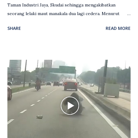
Taman Industri Jaya, Skudai sehingga mengakibatkan
seorang lelaki maut manakala dua lagi cedera. Menurut
kenyataan media yang dikeluarkan Polis Diraja Malaysia,
SHARE
READ MORE
kejadian berlaku sekitar jam 11 malam dan pihak polis
menerima maklumat berkaitan insiden tembakan melibatkan
mangsa lelaki tempatan berusia 27 tahun. Siasatan awal
mendapati kejadian berlaku di hadapan sebuah pusat
hiburan di kawasan berkenaan. Seorang mangsa disahkan
meninggal dunia di lokasi kejadian akibat terkena tembakan,
manakala seorang lagi mangsa mengalami kecederaan.
Turut dipercayai terdapat seorang lagi individu cedera
namun identitinya masih belum dikenal pasti selepas dibawa
keluar dari lokasi oleh kenalannya. Polis kini sedang giat
mengesan dua suspek yang masih bebas bagi membantu
siasatan lanjut. Kes disiasat mengikut Seksyen 302 Kanun
Keseksaan kerana membunuh. Orang ramai yang mempunyai