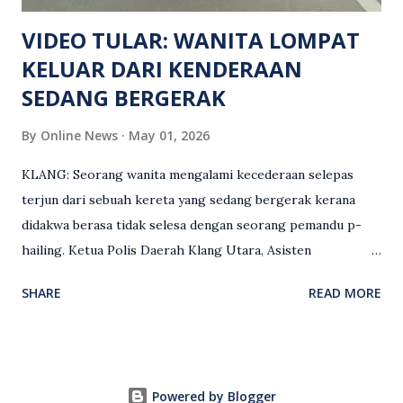
maklumat diminta t...
VIDEO TULAR: WANITA LOMPAT
KELUAR DARI KENDERAAN
SEDANG BERGERAK
By
Online News
May 01, 2026
KLANG: Seorang wanita mengalami kecederaan selepas
terjun dari sebuah kereta yang sedang bergerak kerana
didakwa berasa tidak selesa dengan seorang pemandu p-
hailing. Ketua Polis Daerah Klang Utara, Asisten
Komisioner S. Vijaya Rao, dalam satu kenyataan pada Sabtu
SHARE
READ MORE
(2 Mei), berkata pemandu berusia 47 tahun itu telah
membuat laporan polis berhubung kejadian tersebut
selepas insiden pada 1 Mei. “Insiden berlaku di tengah jalan
berhampiran sebuah stesen minyak di Taman Eng Ann
Powered by Blogger
ketika pengadu sedang membawa dua penumpang. “Tiba-