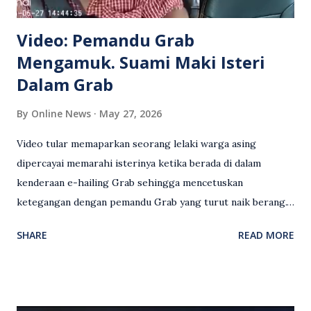
Video: Pemandu Grab
Mengamuk. Suami Maki Isteri
Dalam Grab
By
Online News
May 27, 2026
Video tular memaparkan seorang lelaki warga asing
dipercayai memarahi isterinya ketika berada di dalam
kenderaan e-hailing Grab sehingga mencetuskan
ketegangan dengan pemandu Grab yang turut naik berang.
Video rakaman CCTV memaparkan detik pertengkaran
SHARE
READ MORE
antara seorang lelaki warga asing dengan pemandu Grab
dipercayai berlaku selepas lelaki tersebut memarahi
isterinya di dalam kenderaan e-hailing berkenaan. Rakaman
itu turut menunjukkan suasana tegang apabila pemandu