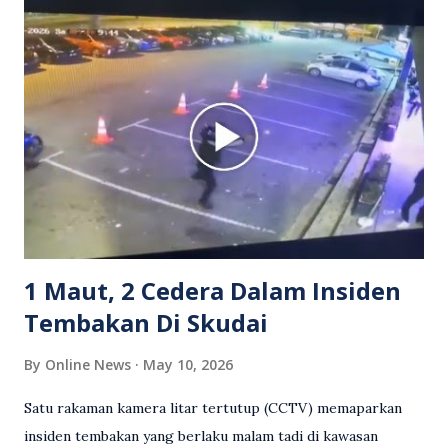
Grab bertindak mempertahankan wanita terbabit sebelum
berlaku pertikaman lidah antara kedua-dua pihak. Video
berkenaan kini tular di media sosial dan mendapat pelbagai
reaksi orang ramai. Antara komen orang awam yang tular di
media sosial mengenai insiden tersebut ialah ramai yang
meluahkan rasa marah terhadap tindakan lelaki berkenaan
serta memuji pemandu Grab kerana campur tangan.
Sebahagian netizen turut meminta pihak berkuasa
mengambil tindakan tegas, manakala ada yang bersimpati
terhadap wanita dipercayai menjadi mangs...
1 Maut, 2 Cedera Dalam Insiden
Tembakan Di Skudai
By
Online News
May 10, 2026
Satu rakaman kamera litar tertutup (CCTV) memaparkan
insiden tembakan yang berlaku malam tadi di kawasan