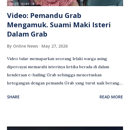
Video: Pemandu Grab
Mengamuk. Suami Maki Isteri
Dalam Grab
By
Online News
May 27, 2026
Video tular memaparkan seorang lelaki warga asing
dipercayai memarahi isterinya ketika berada di dalam
kenderaan e-hailing Grab sehingga mencetuskan
ketegangan dengan pemandu Grab yang turut naik berang.
Video rakaman CCTV memaparkan detik pertengkaran
SHARE
READ MORE
antara seorang lelaki warga asing dengan pemandu Grab
dipercayai berlaku selepas lelaki tersebut memarahi
isterinya di dalam kenderaan e-hailing berkenaan. Rakaman
itu turut menunjukkan suasana tegang apabila pemandu