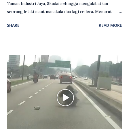
Taman Industri Jaya, Skudai sehingga mengakibatkan
seorang lelaki maut manakala dua lagi cedera. Menurut
kenyataan media yang dikeluarkan Polis Diraja Malaysia,
SHARE
READ MORE
kejadian berlaku sekitar jam 11 malam dan pihak polis
menerima maklumat berkaitan insiden tembakan melibatkan
mangsa lelaki tempatan berusia 27 tahun. Siasatan awal
mendapati kejadian berlaku di hadapan sebuah pusat
hiburan di kawasan berkenaan. Seorang mangsa disahkan
meninggal dunia di lokasi kejadian akibat terkena tembakan,
manakala seorang lagi mangsa mengalami kecederaan.
Turut dipercayai terdapat seorang lagi individu cedera
namun identitinya masih belum dikenal pasti selepas dibawa
keluar dari lokasi oleh kenalannya. Polis kini sedang giat
mengesan dua suspek yang masih bebas bagi membantu
siasatan lanjut. Kes disiasat mengikut Seksyen 302 Kanun
Keseksaan kerana membunuh. Orang ramai yang mempunyai