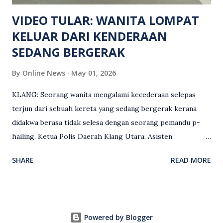
maklumat diminta t...
VIDEO TULAR: WANITA LOMPAT
KELUAR DARI KENDERAAN
SEDANG BERGERAK
By
Online News
May 01, 2026
KLANG: Seorang wanita mengalami kecederaan selepas
terjun dari sebuah kereta yang sedang bergerak kerana
didakwa berasa tidak selesa dengan seorang pemandu p-
hailing. Ketua Polis Daerah Klang Utara, Asisten
Komisioner S. Vijaya Rao, dalam satu kenyataan pada Sabtu
SHARE
READ MORE
(2 Mei), berkata pemandu berusia 47 tahun itu telah
membuat laporan polis berhubung kejadian tersebut
selepas insiden pada 1 Mei. “Insiden berlaku di tengah jalan
berhampiran sebuah stesen minyak di Taman Eng Ann
Powered by Blogger
ketika pengadu sedang membawa dua penumpang. “Tiba-