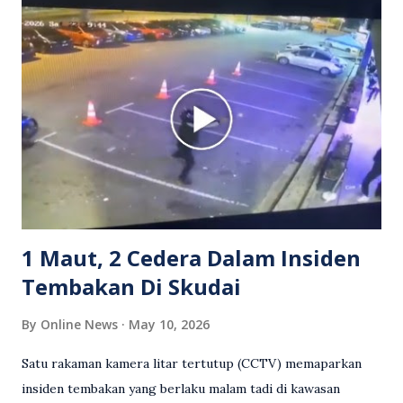
Grab bertindak mempertahankan wanita terbabit sebelum
berlaku pertikaman lidah antara kedua-dua pihak. Video
berkenaan kini tular di media sosial dan mendapat pelbagai
reaksi orang ramai. Antara komen orang awam yang tular di
media sosial mengenai insiden tersebut ialah ramai yang
meluahkan rasa marah terhadap tindakan lelaki berkenaan
serta memuji pemandu Grab kerana campur tangan.
Sebahagian netizen turut meminta pihak berkuasa
mengambil tindakan tegas, manakala ada yang bersimpati
terhadap wanita dipercayai menjadi mangs...
1 Maut, 2 Cedera Dalam Insiden
Tembakan Di Skudai
By
Online News
May 10, 2026
Satu rakaman kamera litar tertutup (CCTV) memaparkan
insiden tembakan yang berlaku malam tadi di kawasan