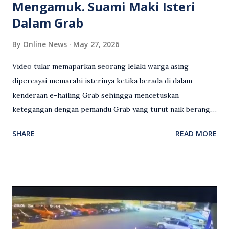
Mengamuk. Suami Maki Isteri
Dalam Grab
By
Online News
May 27, 2026
Video tular memaparkan seorang lelaki warga asing
dipercayai memarahi isterinya ketika berada di dalam
kenderaan e-hailing Grab sehingga mencetuskan
ketegangan dengan pemandu Grab yang turut naik berang.
Video rakaman CCTV memaparkan detik pertengkaran
SHARE
READ MORE
antara seorang lelaki warga asing dengan pemandu Grab
dipercayai berlaku selepas lelaki tersebut memarahi
isterinya di dalam kenderaan e-hailing berkenaan. Rakaman
itu turut menunjukkan suasana tegang apabila pemandu
Grab bertindak mempertahankan wanita terbabit sebelum
berlaku pertikaman lidah antara kedua-dua pihak. Video
berkenaan kini tular di media sosial dan mendapat pelbagai