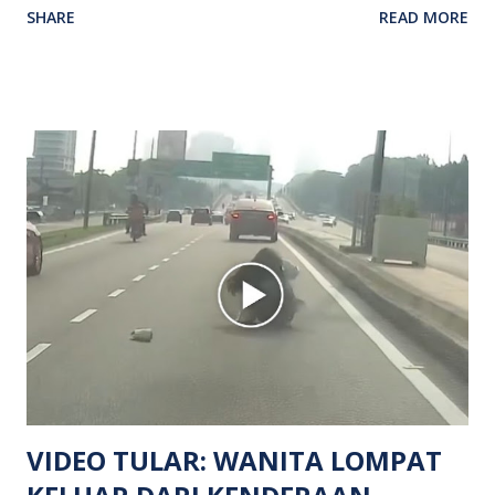
SHARE
READ MORE
kejadian berlaku sekitar jam 11 malam dan pihak polis
menerima maklumat berkaitan insiden tembakan melibatkan
mangsa lelaki tempatan berusia 27 tahun. Siasatan awal
mendapati kejadian berlaku di hadapan sebuah pusat
hiburan di kawasan berkenaan. Seorang mangsa disahkan
meninggal dunia di lokasi kejadian akibat terkena tembakan,
manakala seorang lagi mangsa mengalami kecederaan.
Turut dipercayai terdapat seorang lagi individu cedera
namun identitinya masih belum dikenal pasti selepas dibawa
keluar dari lokasi oleh kenalannya. Polis kini sedang giat
mengesan dua suspek yang masih bebas bagi membantu
siasatan lanjut. Kes disiasat mengikut Seksyen 302 Kanun
Keseksaan kerana membunuh. Orang ramai yang mempunyai
maklumat diminta t...
VIDEO TULAR: WANITA LOMPAT