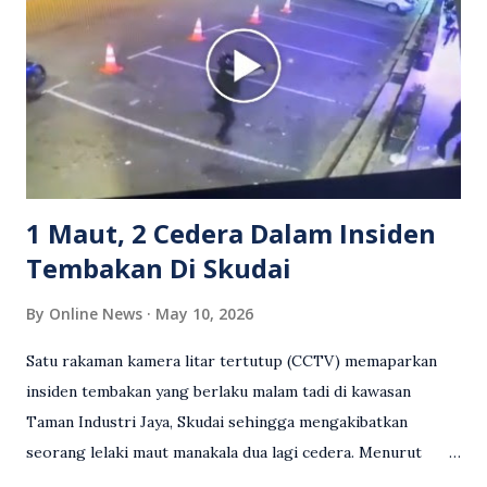
reaksi orang ramai. Antara komen orang awam yang tular di
media sosial mengenai insiden tersebut ialah ramai yang
meluahkan rasa marah terhadap tindakan lelaki berkenaan
serta memuji pemandu Grab kerana campur tangan.
Sebahagian netizen turut meminta pihak berkuasa
mengambil tindakan tegas, manakala ada yang bersimpati
terhadap wanita dipercayai menjadi mangs...
1 Maut, 2 Cedera Dalam Insiden
Tembakan Di Skudai
By
Online News
May 10, 2026
Satu rakaman kamera litar tertutup (CCTV) memaparkan
insiden tembakan yang berlaku malam tadi di kawasan
Taman Industri Jaya, Skudai sehingga mengakibatkan
seorang lelaki maut manakala dua lagi cedera. Menurut
kenyataan media yang dikeluarkan Polis Diraja Malaysia,