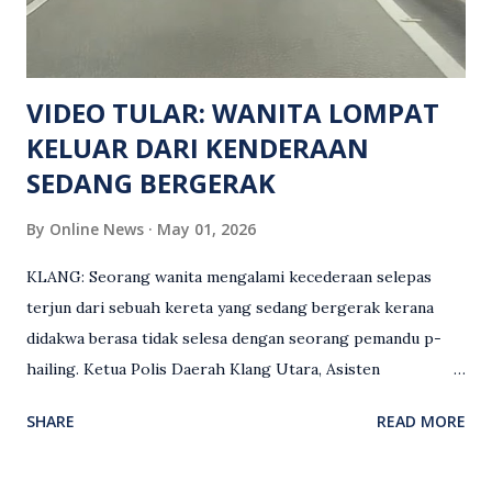
siasatan lanjut. Kes disiasat mengikut Seksyen 302 Kanun
Keseksaan kerana membunuh. Orang ramai yang mempunyai
maklumat diminta t...
VIDEO TULAR: WANITA LOMPAT
KELUAR DARI KENDERAAN
SEDANG BERGERAK
By
Online News
May 01, 2026
KLANG: Seorang wanita mengalami kecederaan selepas
terjun dari sebuah kereta yang sedang bergerak kerana
didakwa berasa tidak selesa dengan seorang pemandu p-
hailing. Ketua Polis Daerah Klang Utara, Asisten
Komisioner S. Vijaya Rao, dalam satu kenyataan pada Sabtu
SHARE
READ MORE
(2 Mei), berkata pemandu berusia 47 tahun itu telah
membuat laporan polis berhubung kejadian tersebut
selepas insiden pada 1 Mei. “Insiden berlaku di tengah jalan