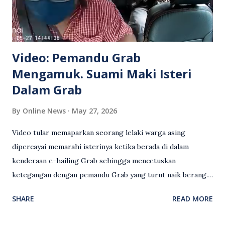
Video: Pemandu Grab
Mengamuk. Suami Maki Isteri
Dalam Grab
By
Online News
May 27, 2026
Video tular memaparkan seorang lelaki warga asing
dipercayai memarahi isterinya ketika berada di dalam
kenderaan e-hailing Grab sehingga mencetuskan
ketegangan dengan pemandu Grab yang turut naik berang.
Video rakaman CCTV memaparkan detik pertengkaran
SHARE
READ MORE
antara seorang lelaki warga asing dengan pemandu Grab
dipercayai berlaku selepas lelaki tersebut memarahi