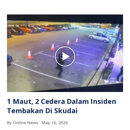
isterinya di dalam kenderaan e-hailing berkenaan. Rakaman
itu turut menunjukkan suasana tegang apabila pemandu
Grab bertindak mempertahankan wanita terbabit sebelum
berlaku pertikaman lidah antara kedua-dua pihak. Video
berkenaan kini tular di media sosial dan mendapat pelbagai
reaksi orang ramai. Antara komen orang awam yang tular di
media sosial mengenai insiden tersebut ialah ramai yang
meluahkan rasa marah terhadap tindakan lelaki berkenaan
serta memuji pemandu Grab kerana campur tangan.
Sebahagian netizen turut meminta pihak berkuasa
mengambil tindakan tegas, manakala ada yang bersimpati
terhadap wanita dipercayai menjadi mangs...
1 Maut, 2 Cedera Dalam Insiden
Tembakan Di Skudai
By
Online News
May 10, 2026