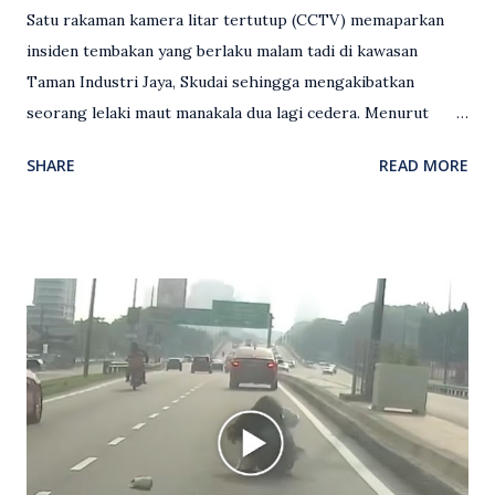
Satu rakaman kamera litar tertutup (CCTV) memaparkan
insiden tembakan yang berlaku malam tadi di kawasan
Taman Industri Jaya, Skudai sehingga mengakibatkan
seorang lelaki maut manakala dua lagi cedera. Menurut
kenyataan media yang dikeluarkan Polis Diraja Malaysia,
SHARE
READ MORE
kejadian berlaku sekitar jam 11 malam dan pihak polis
menerima maklumat berkaitan insiden tembakan melibatkan
mangsa lelaki tempatan berusia 27 tahun. Siasatan awal
mendapati kejadian berlaku di hadapan sebuah pusat
hiburan di kawasan berkenaan. Seorang mangsa disahkan
meninggal dunia di lokasi kejadian akibat terkena tembakan,
manakala seorang lagi mangsa mengalami kecederaan.
Turut dipercayai terdapat seorang lagi individu cedera
namun identitinya masih belum dikenal pasti selepas dibawa
keluar dari lokasi oleh kenalannya. Polis kini sedang giat
mengesan dua suspek yang masih bebas bagi membantu