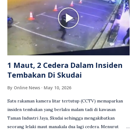
reaksi orang ramai. Antara komen orang awam yang tular di
media sosial mengenai insiden tersebut ialah ramai yang
meluahkan rasa marah terhadap tindakan lelaki berkenaan
serta memuji pemandu Grab kerana campur tangan.
Sebahagian netizen turut meminta pihak berkuasa
mengambil tindakan tegas, manakala ada yang bersimpati
terhadap wanita dipercayai menjadi mangs...
1 Maut, 2 Cedera Dalam Insiden
Tembakan Di Skudai
By
Online News
May 10, 2026
Satu rakaman kamera litar tertutup (CCTV) memaparkan
insiden tembakan yang berlaku malam tadi di kawasan
Taman Industri Jaya, Skudai sehingga mengakibatkan
seorang lelaki maut manakala dua lagi cedera. Menurut
kenyataan media yang dikeluarkan Polis Diraja Malaysia,