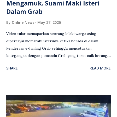
Mengamuk. Suami Maki Isteri
Dalam Grab
By
Online News
May 27, 2026
Video tular memaparkan seorang lelaki warga asing
dipercayai memarahi isterinya ketika berada di dalam
kenderaan e-hailing Grab sehingga mencetuskan
ketegangan dengan pemandu Grab yang turut naik berang.
Video rakaman CCTV memaparkan detik pertengkaran
SHARE
READ MORE
antara seorang lelaki warga asing dengan pemandu Grab
dipercayai berlaku selepas lelaki tersebut memarahi
isterinya di dalam kenderaan e-hailing berkenaan. Rakaman
itu turut menunjukkan suasana tegang apabila pemandu
Grab bertindak mempertahankan wanita terbabit sebelum
berlaku pertikaman lidah antara kedua-dua pihak. Video
berkenaan kini tular di media sosial dan mendapat pelbagai