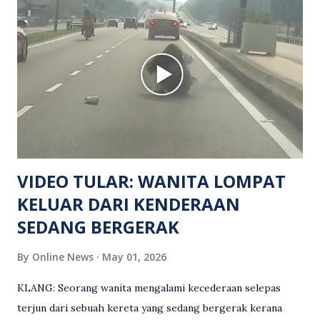
meninggal dunia di lokasi kejadian akibat terkena tembakan,
manakala seorang lagi mangsa mengalami kecederaan.
Turut dipercayai terdapat seorang lagi individu cedera
namun identitinya masih belum dikenal pasti selepas dibawa
keluar dari lokasi oleh kenalannya. Polis kini sedang giat
mengesan dua suspek yang masih bebas bagi membantu
siasatan lanjut. Kes disiasat mengikut Seksyen 302 Kanun
Keseksaan kerana membunuh. Orang ramai yang mempunyai
maklumat diminta t...
VIDEO TULAR: WANITA LOMPAT
KELUAR DARI KENDERAAN
SEDANG BERGERAK
By
Online News
May 01, 2026
KLANG: Seorang wanita mengalami kecederaan selepas
terjun dari sebuah kereta yang sedang bergerak kerana