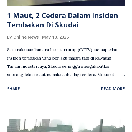
terhadap wanita dipercayai menjadi mangs...
1 Maut, 2 Cedera Dalam Insiden
Tembakan Di Skudai
By
Online News
May 10, 2026
Satu rakaman kamera litar tertutup (CCTV) memaparkan
insiden tembakan yang berlaku malam tadi di kawasan
Taman Industri Jaya, Skudai sehingga mengakibatkan
seorang lelaki maut manakala dua lagi cedera. Menurut
kenyataan media yang dikeluarkan Polis Diraja Malaysia,
SHARE
READ MORE
kejadian berlaku sekitar jam 11 malam dan pihak polis
menerima maklumat berkaitan insiden tembakan melibatkan
mangsa lelaki tempatan berusia 27 tahun. Siasatan awal
mendapati kejadian berlaku di hadapan sebuah pusat
hiburan di kawasan berkenaan. Seorang mangsa disahkan