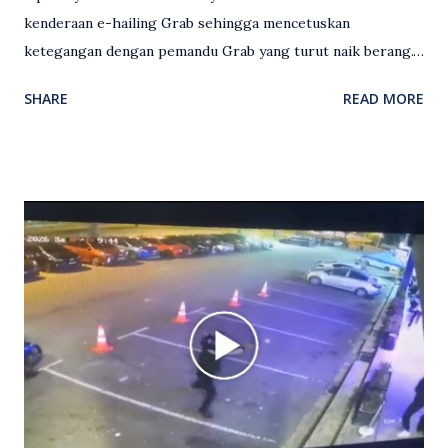
kenderaan e-hailing Grab sehingga mencetuskan
ketegangan dengan pemandu Grab yang turut naik berang.
Video rakaman CCTV memaparkan detik pertengkaran
SHARE
READ MORE
antara seorang lelaki warga asing dengan pemandu Grab
dipercayai berlaku selepas lelaki tersebut memarahi
isterinya di dalam kenderaan e-hailing berkenaan. Rakaman
itu turut menunjukkan suasana tegang apabila pemandu
Grab bertindak mempertahankan wanita terbabit sebelum
berlaku pertikaman lidah antara kedua-dua pihak. Video
berkenaan kini tular di media sosial dan mendapat pelbagai
reaksi orang ramai. Antara komen orang awam yang tular di
media sosial mengenai insiden tersebut ialah ramai yang
meluahkan rasa marah terhadap tindakan lelaki berkenaan
serta memuji pemandu Grab kerana campur tangan.
Sebahagian netizen turut meminta pihak berkuasa
mengambil tindakan tegas, manakala ada yang bersimpati