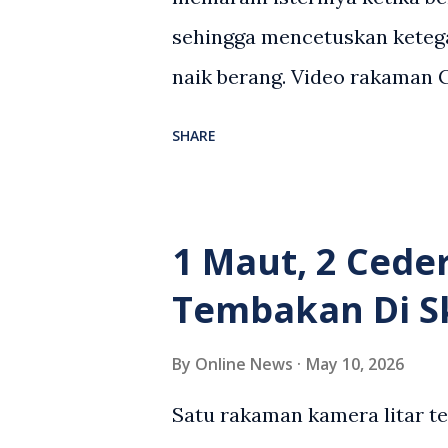
sehingga mencetuskan keteg
naik berang. Video rakaman
antara seorang lelaki warga
SHARE
berlaku selepas lelaki terse
kenderaan e-hailing berkena
suasana tegang apabila pem
1 Maut, 2 Cede
wanita terbabit sebelum ber
Tembakan Di S
pihak. Video berkenaan kini 
pelbagai reaksi orang ramai.
By
Online News
May 10, 2026
media sosial mengenai insid
Satu rakaman kamera litar t
rasa marah terhadap tindaka