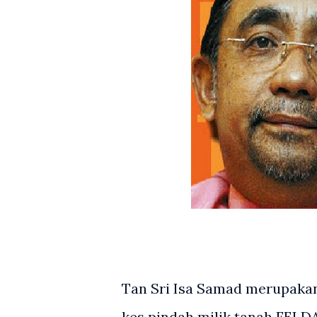
Tan Sri Isa Samad merupakan
kes pindah milik tanah FELDA